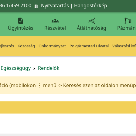
36 1/459-2100
Nyitvatartás
|
Hangostérkép




Ügyintézés
Részvétel
Átláthatóság
Pázmán
jlesztés
Közösség
Önkormányzat
Polgármesteri Hivatal
Választási in
Egészségügy
Rendelők
áció (mobilokon ⋮ menü -> Keresés ezen az oldalon menüpo