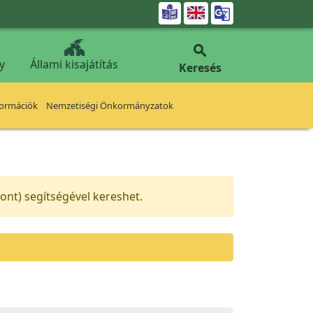


y
Állami kisajátítás
Keresés
formációk
Nemzetiségi Önkormányzatok
nt) segítségével kereshet.