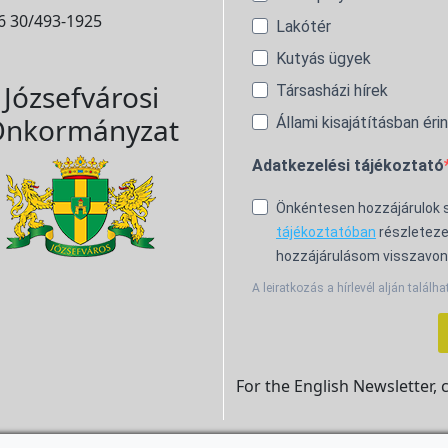
6 30/493-1925
Lakótér
Kutyás ügyek
Józsefvárosi
Társasházi hírek
nkormányzat
Állami kisajátításban éri
Adatkezelési tájékoztató
Önkéntesen hozzájárulok
tájékoztatóban
részleteze
hozzájárulásom visszavon
A leiratkozás a hírlevél alján találha
For the English Newsletter, 