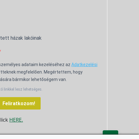
ntett házak lakóinak
 személyes adataim kezeléséhez az
Adatkezelési
tteknek megfelelően. Megértettem, hogy
ására bármikor lehetőségem van.
tó linkkel lesz lehetséges.
Feliratkozom!
click
HERE.
