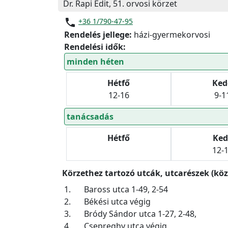
Dr. Rapi Edit, 51. orvosi körzet
phone
+36 1/790-47-95
Rendelés jellege:
házi-gyermekorvosi
Rendelési idők:
minden héten
Hétfő
Ked
12-16
9-1
tanácsadás
Hétfő
Ked
12-
Körzethez tartozó utcák, utcarészek (köz
1.
Baross utca 1-49, 2-54
2.
Békési utca végig
3.
Bródy Sándor utca 1-27, 2-48,
4.
Csepreghy utca végig