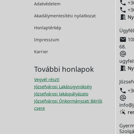

+36
Adatvédelem

+36
Akadálymentesítési
nyilatkozat

Ny
Honlaptérkép
Ügyfél

108
Impresszum
68.
Karrier

ugyfel
További honlapok

Ny
Vegyél részt!
József
Józsefvárosi Lakásügynökség

+3
Józsefvárosi lakáspályázato

Józsefvárosi Önkormányzati Bérlői
info@j
csere
re
Gyerm
Szolgá