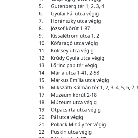
5.
Gutenberg tér 1, 2, 3, 4
6.
Gyulai Pál utca végig
7.
Horánszky utca végig
8.
József körút 1-87
9.
Kissalétrom utca 1, 2
10.
Kőfaragó utca végig
11.
Kölcsey utca végig
12.
Krúdy Gyula utca végig
13.
Lőrinc pap tér végig
14.
Mária utca 1-41, 2-58
15.
Márkus Emília utca végig
16.
Mikszáth Kálmán tér 1, 2, 3, 4, 5, 6, 7, 
17.
Múzeum körút 2-18
18.
Múzeum utca végig
19.
Ötpacsirta utca végig
20.
Pál utca végig
21.
Pollack Mihály tér végig
22.
Puskin utca végig