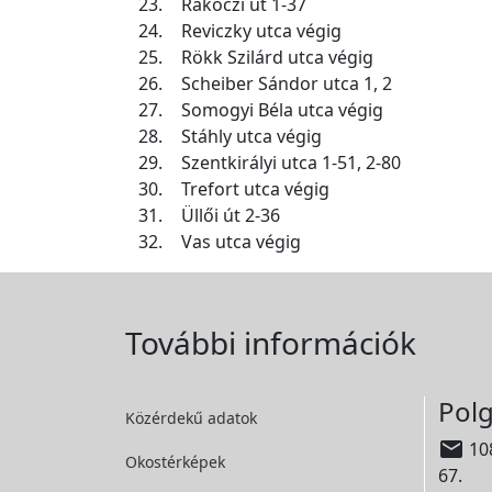
23.
Rákóczi út 1-37
24.
Reviczky utca végig
25.
Rökk Szilárd utca végig
26.
Scheiber Sándor utca 1, 2
27.
Somogyi Béla utca végig
28.
Stáhly utca végig
29.
Szentkirályi utca 1-51, 2-80
30.
Trefort utca végig
31.
Üllői út 2-36
32.
Vas utca végig
További információk
Polg
Közérdekű adatok

108
Okostérképek
67.