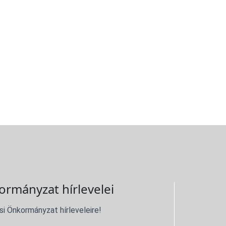
ormányzat hírlevelei
si Önkormányzat hírleveleire!