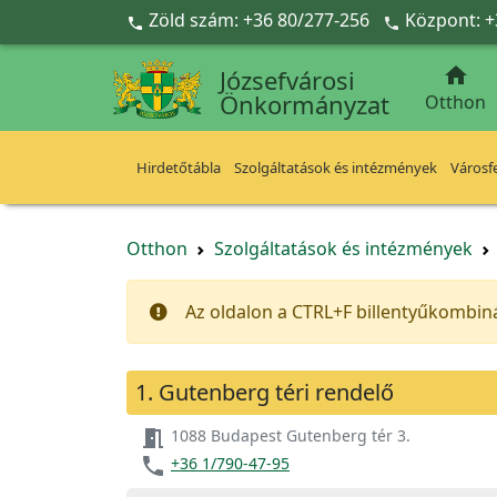
Ugrás a fő tartalomra
Zöld szám: +36 80/277-256
Központ: +



Józsefvárosi
Önkormányzat
Otthon
Hirdetőtábla
Szolgáltatások és intézmények
Városfe
Otthon
Szolgáltatások és intézmények
Az oldalon a CTRL+F billentyűkombin
1. Gutenberg téri rendelő
meeting_room
1088 Budapest Gutenberg tér 3.
phone
+36 1/790-47-95