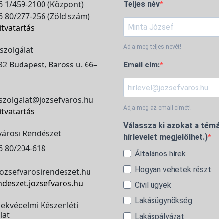
 1/459-2100 (Központ)
Teljes név
 80/277-256 (Zöld szám)
itvatartás
Adja meg teljes nevét!
szolgálat
2 Budapest, Baross u. 66–
Email cím:
szolgalat@jozsefvaros.hu
Adja meg az email címét!
itvatartás
Válassza ki azokat a témá
városi Rendészet
hírlevelet megjelölhet.)
6 80/204-618
Általános hírek
Hogyan vehetek részt
ozsefvarosirendeszet.hu
ndeszet.jozsefvaros.hu
Civil ügyek
Lakásügynökség
ekvédelmi Készenléti
lat
Lakáspályázat