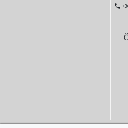

+3
Ö