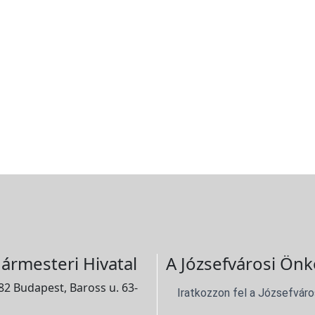
ármesteri Hivatal
A Józsefvárosi Önk
2 Budapest, Baross u. 63-
Iratkozzon fel a Józsefváro