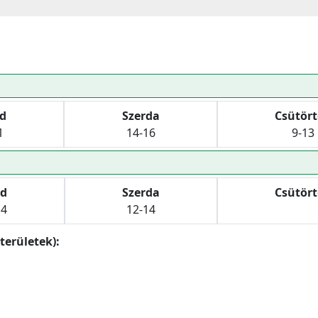
d
Szerda
Csütör
1
14-16
9-13
d
Szerda
Csütör
14
12-14
területek):