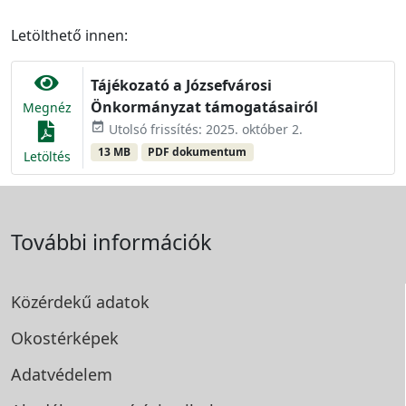
Letölthető innen:
Tájékozató a Józsefvárosi
Önkormányzat támogatásairól
Megnéz
event_available
Utolsó frissítés: 2025. október 2.
13 MB
PDF dokumentum
Letöltés
További információk
Közérdekű adatok
Okostérképek
Adatvédelem