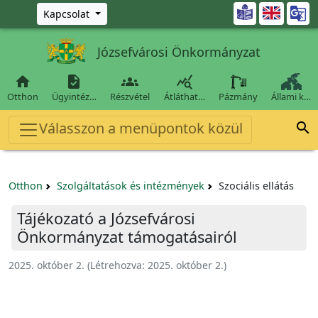
Ugrás a fő tartalomra

Kapcsolat
Józsefvárosi Önkormányzat




Otthon
Ügyintéz…
Részvétel
Átláthat…
Pázmány
Állami k…
Válasszon a menüpontok közül

Otthon
Szolgáltatások és intézmények
Szociális ellátás
Tájékozató a Józsefvárosi
Önkormányzat támogatásairól
2025. október 2.
(Létrehozva:
2025. október 2.
)