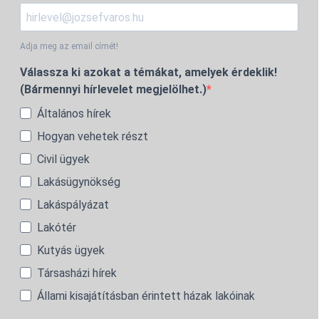
Adja meg az email címét!
Válassza ki azokat a témákat, amelyek érdeklik!
(Bármennyi hírlevelet megjelölhet.)
Általános hírek
Hogyan vehetek részt
Civil ügyek
Lakásügynökség
Lakáspályázat
Lakótér
Kutyás ügyek
Társasházi hírek
Állami kisajátításban érintett házak lakóinak