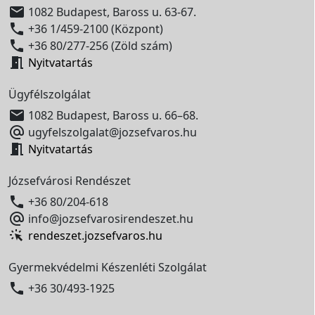

1082 Budapest, Baross u. 63-67.

+36 1/459-2100 (Központ)

+36 80/277-256 (Zöld szám)

Nyitvatartás
Ügyfélszolgálat

1082 Budapest, Baross u. 66–68.

ugyfelszolgalat@jozsefvaros.hu

Nyitvatartás
Józsefvárosi Rendészet

+36 80/204-618

info@jozsefvarosirendeszet.hu
rendeszet.jozsefvaros.hu
Gyermekvédelmi Készenléti Szolgálat

+36 30/493-1925