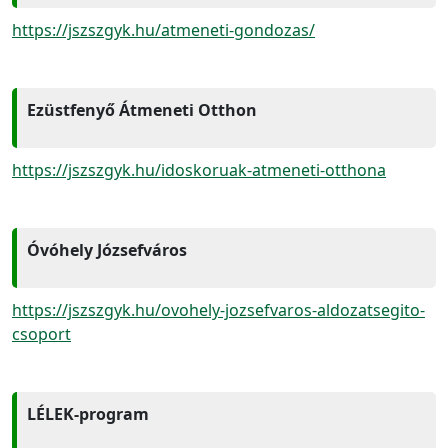
https://jszszgyk.hu/atmeneti-gondozas/
Ezüstfenyő Átmeneti Otthon
https://jszszgyk.hu/idoskoruak-atmeneti-otthona
Óvóhely Józsefváros
https://jszszgyk.hu/ovohely-jozsefvaros-aldozatsegito-
csoport
LÉLEK-program