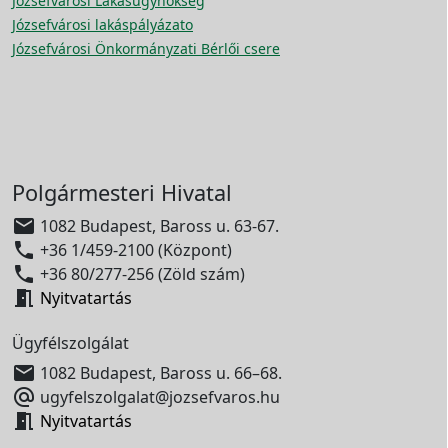
Józsefvárosi Lakásügynökség
Józsefvárosi lakáspályázato
Józsefvárosi Önkormányzati Bérlői csere
Polgármesteri Hivatal

1082 Budapest, Baross u. 63-67.

+36 1/459-2100 (Központ)

+36 80/277-256 (Zöld szám)

Nyitvatartás
Ügyfélszolgálat

1082 Budapest, Baross u. 66–68.

ugyfelszolgalat@jozsefvaros.hu

Nyitvatartás