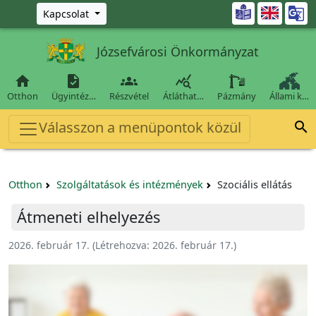
Ugrás a fő tartalomra

Kapcsolat
Józsefvárosi Önkormányzat




Otthon
Ügyintéz…
Részvétel
Átláthat…
Pázmány
Állami k…
Válasszon a menüpontok közül

Otthon
Szolgáltatások és intézmények
Szociális ellátás
Átmeneti elhelyezés
2026. február 17.
(Létrehozva:
2026. február 17.
)