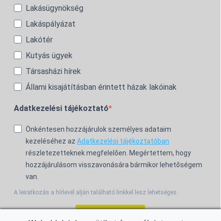
Lakásügynökség
Lakáspályázat
Lakótér
Kutyás ügyek
Társasházi hírek
Állami kisajátításban érintett házak lakóinak
Adatkezelési tájékoztató
Önkéntesen hozzájárulok személyes adataim
kezeléséhez az
Adatkezelési tájékoztatóban
részletezetteknek megfelelően. Megértettem, hogy
hozzájárulásom visszavonására bármikor lehetőségem
van.
A leiratkozás a hírlevél alján található linkkel lesz lehetséges.
Feliratkozom!