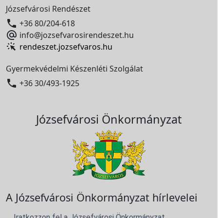
Józsefvárosi Rendészet

+36 80/204-618

info@jozsefvarosirendeszet.hu
rendeszet.jozsefvaros.hu
Gyermekvédelmi Készenléti Szolgálat

+36 30/493-1925
Józsefvárosi Önkormányzat
A Józsefvárosi Önkormányzat hírlevelei
Iratkozzon fel a Józsefvárosi Önkormányzat