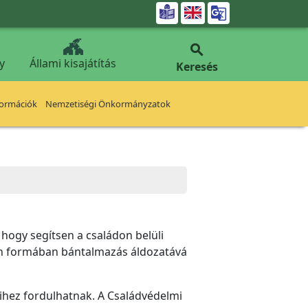


y
Állami kisajátítás
Keresés
formációk
Nemzetiségi Önkormányzatok
 hogy segítsen a családon belüli
en formában bántalmazás áldozatává
kihez fordulhatnak. A Családvédelmi