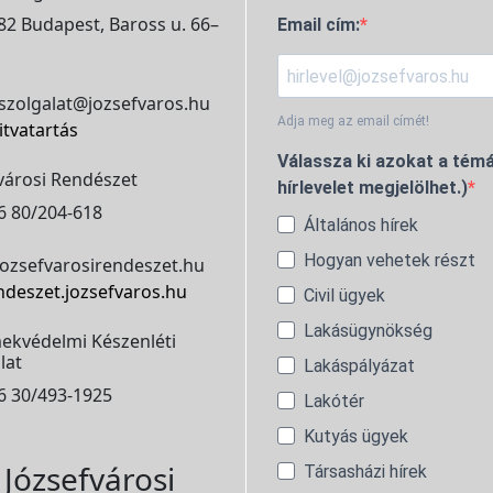
2 Budapest, Baross u. 66–
Email cím:
szolgalat@jozsefvaros.hu
Adja meg az email címét!
itvatartás
Válassza ki azokat a témá
városi Rendészet
hírlevelet megjelölhet.)
6 80/204-618
Általános hírek
Hogyan vehetek részt
ozsefvarosirendeszet.hu
ndeszet.jozsefvaros.hu
Civil ügyek
Lakásügynökség
ekvédelmi Készenléti
lat
Lakáspályázat
6 30/493-1925
Lakótér
Kutyás ügyek
Józsefvárosi
Társasházi hírek