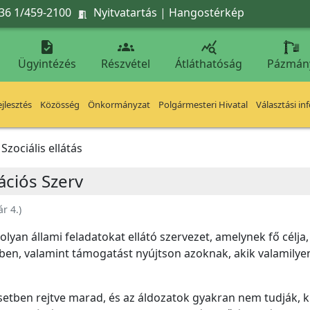
36 1/459-2100
Nyitvatartás
|
Hangostérkép




Ügyintézés
Részvétel
Átláthatóság
Pázmán
jlesztés
Közösség
Önkormányzat
Polgármesteri Hivatal
Választási in
Szociális ellátás
ciós Szerv
ár 4.
)
lyan állami feladatokat ellátó szervezet, amelynek fő célja,
en, valamint támogatást nyújtson azoknak, akik valamily
setben rejtve marad, és az áldozatok gyakran nem tudják, 