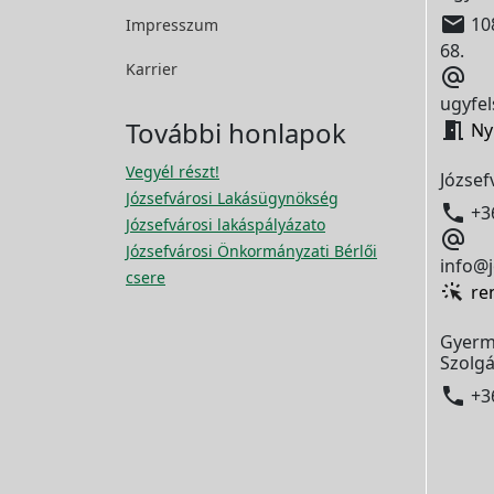

108
Impresszum
68.
Karrier

ugyfel
További honlapok

Ny
Vegyél részt!
József
Józsefvárosi Lakásügynökség

+3
Józsefvárosi lakáspályázato

Józsefvárosi Önkormányzati Bérlői
info@j
csere
re
Gyerm
Szolgá

+3