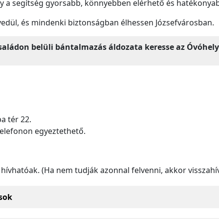
gy
a segítség gyorsabb, könnyebben elérhető és hatékonya
yedül, és mindenki biztonságban élhessen Józsefvárosban.
ládon belüli bántalmazás áldozata keresse az Óvóhely 
a tér 22.
telefonon egyeztethető.
hívhatóak. (Ha nem tudják azonnal felvenni, akkor visszahí
sok