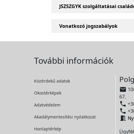
JSZSZGYK szolgáltatásai család
Vonatkozó jogszabályok
További információk
Polg
Közérdekű adatok

108
Okostérképek
67.

+36
Adatvédelem

+36
Akadálymentesítési
nyilatkozat

Ny
Honlaptérkép
Ügyfél