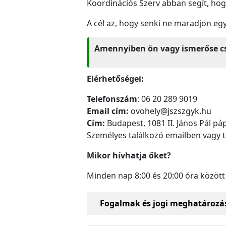
Koordinációs Szerv abban segít, ho
A cél az, hogy senki ne maradjon eg
Amennyiben ön vagy ismerőse csa
Elérhetőségei:
Telefonszám
: 06 20 289 9019
Email cím:
ovohely@jszszgyk.hu
Cím:
Budapest, 1081 II. János Pál páp
Személyes találkozó emailben vagy 
Mikor hívhatja őket?
Minden nap 8:00 és 20:00 óra között 
Fogalmak és jogi meghatározá