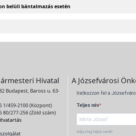
on belüli bántalmazás esetén
ármesteri Hivatal
A Józsefvárosi Önk
2 Budapest, Baross u. 63-
Iratkozzon fel a Józsefváro
 1/459-2100 (Központ)
Teljes név
 80/277-256 (Zöld szám)
itvatartás
Adja meg teljes nevét!
szolgálat