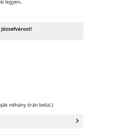
bb legyen
.
Józsefvárost!
vják néhány órán belül.)