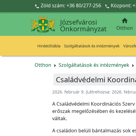
Ugrás a fő tartalomra
Zöld szám: +36 80/277-256
Központ: +



Józsefvárosi
Önkormányzat
Otthon
Hirdetőtábla
Szolgáltatások és intézmények
Városfe
Otthon
Szolgáltatások és intézmények
Családvédelmi Koordiná
2026. február 9.
(Létrehozva:
2026. febru
A Családvédelmi Koordinációs Szerv o
erőszak megelőzésében és kezeléséb
váltak.
A családon belüli bántalmazás sok e