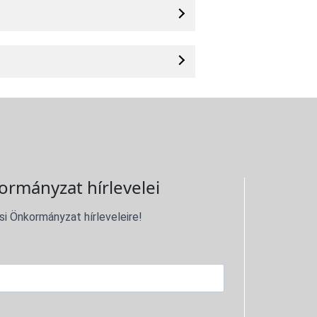
ormányzat hírlevelei
si Önkormányzat hírleveleire!