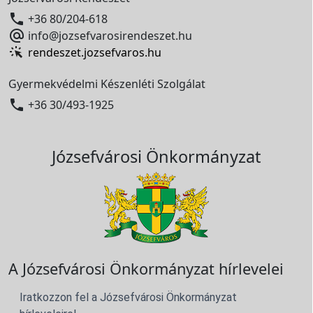

+36 80/204-618

info@jozsefvarosirendeszet.hu
rendeszet.jozsefvaros.hu
Gyermekvédelmi Készenléti Szolgálat

+36 30/493-1925
Józsefvárosi Önkormányzat
A Józsefvárosi Önkormányzat hírlevelei
Iratkozzon fel a Józsefvárosi Önkormányzat