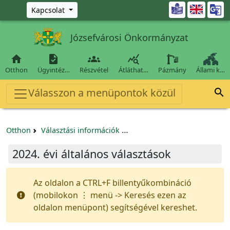
Ugrás a fő tartalomra

Kapcsolat
Józsefvárosi Önkormányzat




Otthon
Ügyintéz…
Részvétel
Átláthat…
Pázmány
Állami k…
Válasszon a menüpontok közül

Otthon
Választási információk
2024. évi általános választás
2024. évi általános választások
Az oldalon a CTRL+F billentyűkombináció
(mobilokon ⋮ menü -> Keresés ezen az
oldalon menüpont) segítségével kereshet.