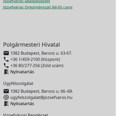
Józsefvárosi lakáspályázato
Józsefvárosi Önkormányzati Bérlői csere
Polgármesteri Hivatal

1082 Budapest, Baross u. 63-67.

+36 1/459-2100 (Központ)

+36 80/277-256 (Zöld szám)

Nyitvatartás
Ügyfélszolgálat

1082 Budapest, Baross u. 66–68.

ugyfelszolgalat@jozsefvaros.hu

Nyitvatartás
Józsefvárosi Rendészet