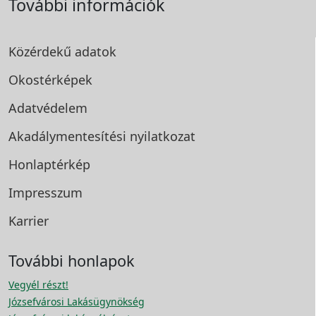
További információk
Közérdekű adatok
Okostérképek
Adatvédelem
Akadálymentesítési
nyilatkozat
Honlaptérkép
Impresszum
Karrier
További honlapok
Vegyél részt!
Józsefvárosi Lakásügynökség