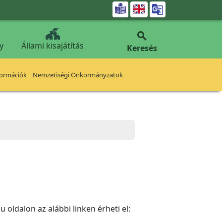


y
Állami kisajátítás
Keresés
formációk
Nemzetiségi Önkormányzatok
 oldalon az alábbi linken érheti el: