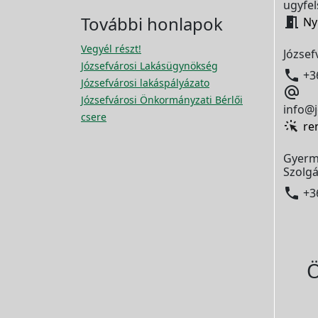
ugyfel
További honlapok

Ny
Vegyél részt!
József
Józsefvárosi Lakásügynökség

+3
Józsefvárosi lakáspályázato

Józsefvárosi Önkormányzati Bérlői
info@j
csere
re
Gyerm
Szolgá

+3
Ö