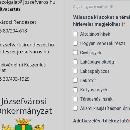
szolgalat@jozsefvaros.hu
Adja meg az email címét!
itvatartás
Válassza ki azokat a témá
városi Rendészet
hírlevelet megjelölhet.)
6 80/204-618
Általános hírek
Hogyan vehetek részt
ozsefvarosirendeszet.hu
ndeszet.jozsefvaros.hu
Civil ügyek
Lakásügynökség
ekvédelmi Készenléti
lat
Lakáspályázat
6 30/493-1925
Lakótér
Kutyás ügyek
Józsefvárosi
Társasházi hírek
nkormányzat
Állami kisajátításban éri
Adatkezelési tájékoztató