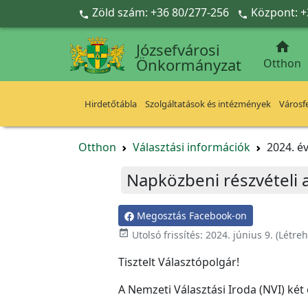
Ugrás a fő tartalomra
Zöld szám: +36 80/277-256
Központ: +



Józsefvárosi
Önkormányzat
Otthon
Hirdetőtábla
Szolgáltatások és intézmények
Városfe
Otthon
Választási információk
2024. év
Napközbeni részvételi 
Megosztás Facebook-on
event_available
Utolsó frissítés:
2024. június 9.
(Létre
Tisztelt Választópolgár!
A Nemzeti Választási Iroda (NVI) két 