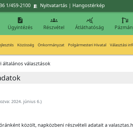
36 1/459-2100
Nyitvatartás
|
Hangostérkép




Ügyintézés
Részvétel
Átláthatóság
Pázmán
jlesztés
Közösség
Önkormányzat
Polgármesteri Hivatal
Választási in
i általános választások
adatok
hozva:
2024. június 6.
)
óránként közölt, napközbeni részvételi adatait a valasztas.hu