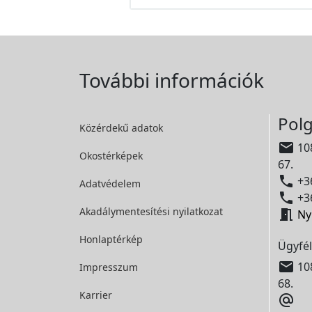
További információk
Polg
Közérdekű adatok

108
Okostérképek
67.

+36
Adatvédelem

+36
Akadálymentesítési
nyilatkozat

Ny
Honlaptérkép
Ügyfél

108
Impresszum
68.
Karrier
