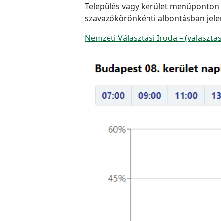
Település vagy kerület menüponton be
szavazókörönkénti albontásban jele
Nemzeti Választási Iroda – (valaszta