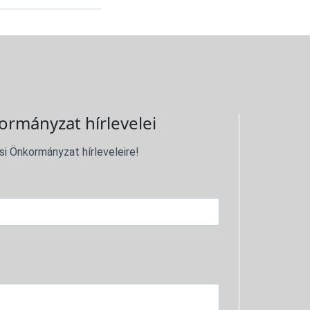
ormányzat hírlevelei
si Önkormányzat hírleveleire!