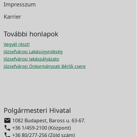
Impresszum
Karrier
További honlapok
Vegyél részt!
Józsefvárosi Lakásügynökség
Józsefvárosi lakáspályázato
Józsefvárosi Önkormányzati Bérlői csere
Polgármesteri Hivatal

1082 Budapest, Baross u. 63-67.

+36 1/459-2100 (Központ)

+36 80/277-256 (Zöld szám)