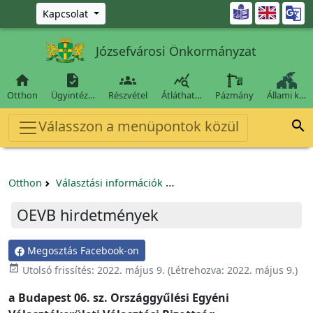
Ugrás a fő tartalomra

Kapcsolat
Józsefvárosi Önkormányzat




Otthon
Ügyintéz…
Részvétel
Átláthat…
Pázmány
Állami k…
Válasszon a menüpontok közül

Otthon
Választási információk
Országgyűlési választás 202
OEVB hirdetmények
Megosztás Facebook-on
event_available
Utolsó frissítés:
2022. május 9.
(Létrehozva:
2022. május 9.
)
a Budapest 06. sz. Országgyűlési Egyéni