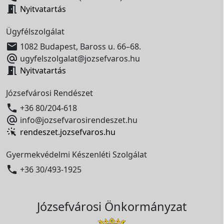

Nyitvatartás
Ügyfélszolgálat

1082 Budapest, Baross u. 66–68.

ugyfelszolgalat@jozsefvaros.hu

Nyitvatartás
Józsefvárosi Rendészet

+36 80/204-618

info@jozsefvarosirendeszet.hu
rendeszet.jozsefvaros.hu
Gyermekvédelmi Készenléti Szolgálat

+36 30/493-1925
Józsefvárosi Önkormányzat