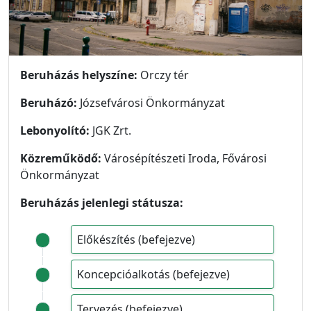
Beruházás helyszíne:
Orczy tér
Beruházó:
Józsefvárosi Önkormányzat
Lebonyolító:
JGK Zrt.
Közreműködő:
Városépítészeti Iroda, Fővárosi
Önkormányzat
Beruházás jelenlegi státusza:
Előkészítés (befejezve)
Koncepcióalkotás (befejezve)
Tervezés (befejezve)