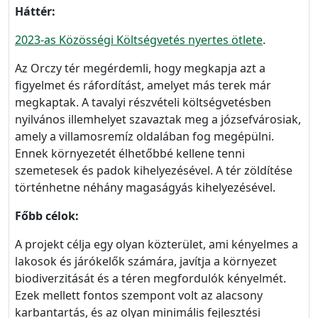
Háttér:
2023-as Közösségi Költségvetés nyertes ötlete
.
Az Orczy tér megérdemli, hogy megkapja azt a
figyelmet és ráfordítást, amelyet más terek már
megkaptak. A tavalyi részvételi költségvetésben
nyilvános illemhelyet szavaztak meg a józsefvárosiak,
amely a villamosremíz oldalában fog megépülni.
Ennek környezetét élhetőbbé kellene tenni
szemetesek és padok kihelyezésével. A tér zöldítése
történhetne néhány magaságyás kihelyezésével.
Főbb célok:
A projekt célja egy olyan közterület, ami kényelmes a
lakosok és járókelők számára, javítja a környezet
biodiverzitását és a téren megfordulók kényelmét.
Ezek mellett fontos szempont volt az alacsony
karbantartás, és az olyan minimális fejlesztési