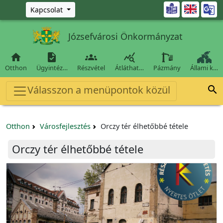
Ugrás a fő tartalomra

Kapcsolat
Józsefvárosi Önkormányzat




Otthon
Ügyintéz…
Részvétel
Átláthat…
Pázmány
Állami k…
Válasszon a menüpontok közül

Otthon
Városfejlesztés
Orczy tér élhetőbbé tétele
Orczy tér élhetőbbé tétele