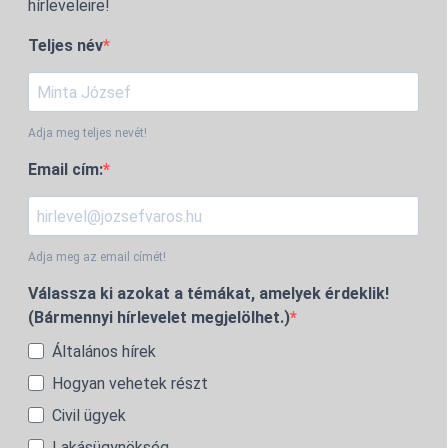
hírleveleire!
Teljes név
Adja meg teljes nevét!
Email cím:
Adja meg az email címét!
Válassza ki azokat a témákat, amelyek érdeklik!
(Bármennyi hírlevelet megjelölhet.)
Általános hírek
Hogyan vehetek részt
Civil ügyek
Lakásügynökség