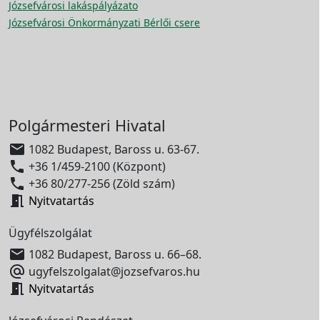
Józsefvárosi lakáspályázato
Józsefvárosi Önkormányzati Bérlői csere
Polgármesteri Hivatal

1082 Budapest, Baross u. 63-67.

+36 1/459-2100 (Központ)

+36 80/277-256 (Zöld szám)

Nyitvatartás
Ügyfélszolgálat

1082 Budapest, Baross u. 66–68.

ugyfelszolgalat@jozsefvaros.hu

Nyitvatartás