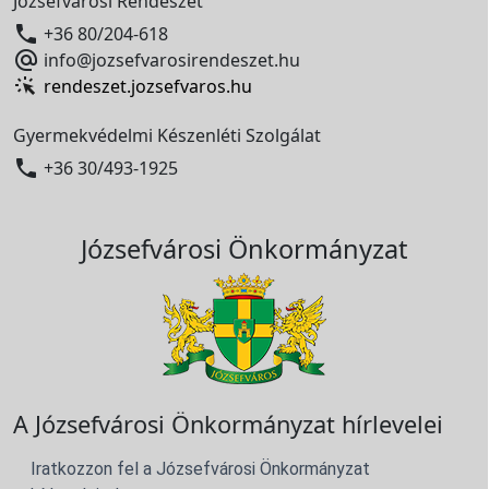
Józsefvárosi Rendészet

+36 80/204-618

info@jozsefvarosirendeszet.hu
rendeszet.jozsefvaros.hu
Gyermekvédelmi Készenléti Szolgálat

+36 30/493-1925
Józsefvárosi Önkormányzat
A Józsefvárosi Önkormányzat hírlevelei
Iratkozzon fel a Józsefvárosi Önkormányzat