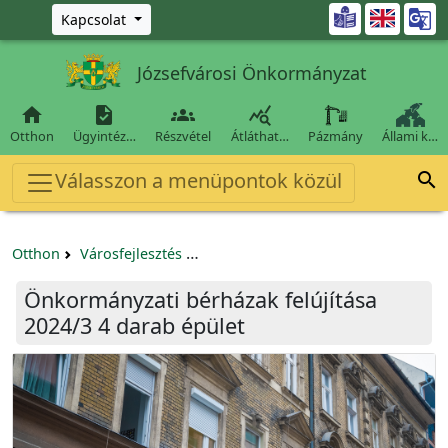
Ugrás a fő tartalomra

Kapcsolat
Józsefvárosi Önkormányzat




Otthon
Ügyintéz…
Részvétel
Átláthat…
Pázmány
Állami k…
Válasszon a menüpontok közül

Otthon
Városfejlesztés
Önkormányzati bérházak felújítása 
Önkormányzati bérházak felújítása
2024/3 4 darab épület