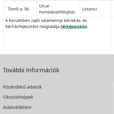
Utcai
Tömő u. 56.
Losonci
homlokzatfelújítás
A kerületben zajló valamennyi bérlakás- és
bérházfejlesztést megtalálja
térképünkön
.
További információk
Közérdekű adatok
Okostérképek
Adatvédelem