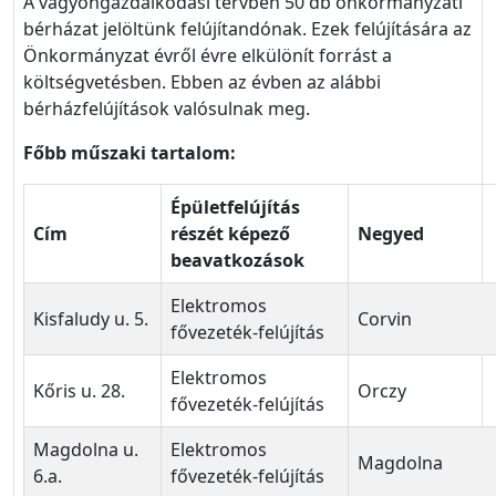
A vagyongazdálkodási tervben 50 db önkormányzati
bérházat jelöltünk felújítandónak. Ezek felújítására az
Önkormányzat évről évre elkülönít forrást a
költségvetésben. Ebben az évben az alábbi
bérházfelújítások valósulnak meg.
Főbb műszaki tartalom:
Épületfelújítás
Cím
részét képező
Negyed
beavatkozások
Elektromos
Kisfaludy u. 5.
Corvin
fővezeték-felújítás
Elektromos
Kőris u. 28.
Orczy
fővezeték-felújítás
Magdolna u.
Elektromos
Magdolna
6.a.
fővezeték-felújítás