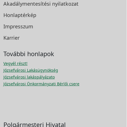
Akadálymentesítési
nyilatkozat
Honlaptérkép
Impresszum
Karrier
További honlapok
Vegyél részt!
Józsefvárosi Lakásügynökség
Józsefvárosi lakáspályázato
Józsefvárosi Önkormányzati Bérlői csere
Polgármesteri Hivatal