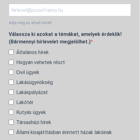
Adja meg az email címét!
Válassza ki azokat a témákat, amelyek érdeklik!
(Bármennyi hírlevelet megjelölhet.)
Általános hírek
Hogyan vehetek részt
Civil ügyek
Lakásügynökség
Lakáspályázat
Lakótér
Kutyás ügyek
Társasházi hírek
Állami kisajátításban érintett házak lakóinak