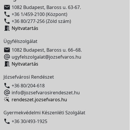

1082 Budapest, Baross u. 63-67.

+36 1/459-2100 (Központ)

+36 80/277-256 (Zöld szám)

Nyitvatartás
Ügyfélszolgálat

1082 Budapest, Baross u. 66–68.

ugyfelszolgalat@jozsefvaros.hu

Nyitvatartás
Józsefvárosi Rendészet

+36 80/204-618

info@jozsefvarosirendeszet.hu
rendeszet.jozsefvaros.hu
Gyermekvédelmi Készenléti Szolgálat

+36 30/493-1925