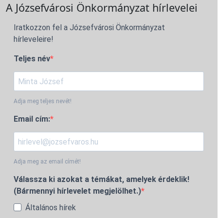
A Józsefvárosi Önkormányzat hírlevelei
Iratkozzon fel a Józsefvárosi Önkormányzat
hírleveleire!
Teljes név
Adja meg teljes nevét!
Email cím:
Adja meg az email címét!
Válassza ki azokat a témákat, amelyek érdeklik!
(Bármennyi hírlevelet megjelölhet.)
Általános hírek