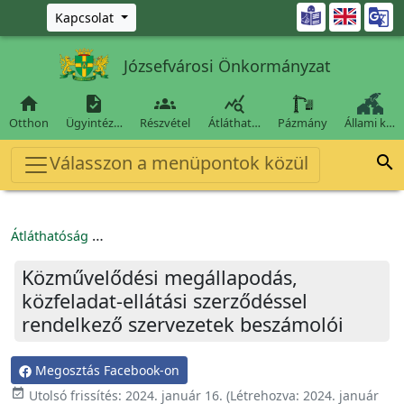
Ugrás a fő tartalomra

Kapcsolat
Józsefvárosi Önkormányzat




Otthon
Ügyintéz…
Részvétel
Átláthat…
Pázmány
Állami k…
Válasszon a menüpontok közül

Átláthatóság
Közművelődési megállapodás, közfeladat-ellátás
Közművelődési megállapodás,
közfeladat-ellátási szerződéssel
rendelkező szervezetek beszámolói
Megosztás Facebook-on

Utolsó frissítés:
2024. január 16.
(Létrehozva:
2024. január