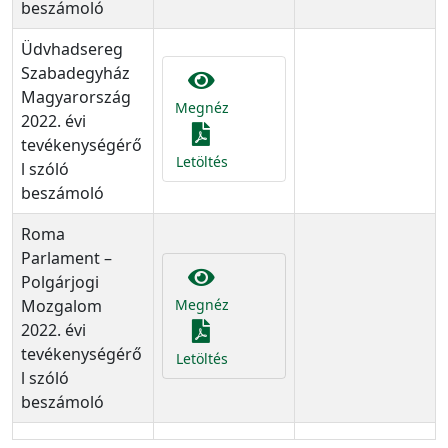
beszámoló
Üdvhadsereg
Szabadegyház
Magyarország
Megnéz
2022. évi
tevékenységérő
Letöltés
l szóló
beszámoló
Roma
Parlament –
Polgárjogi
Mozgalom
Megnéz
2022. évi
tevékenységérő
Letöltés
l szóló
beszámoló