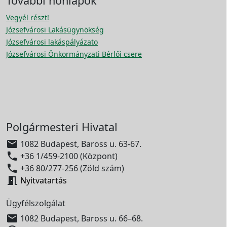
További honlapok
Vegyél részt!
Józsefvárosi Lakásügynökség
Józsefvárosi lakáspályázato
Józsefvárosi Önkormányzati Bérlői csere
Polgármesteri Hivatal

1082 Budapest, Baross u. 63-67.

+36 1/459-2100 (Központ)

+36 80/277-256 (Zöld szám)

Nyitvatartás
Ügyfélszolgálat

1082 Budapest, Baross u. 66–68.