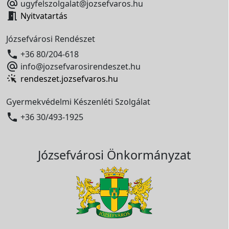

ugyfelszolgalat@jozsefvaros.hu

Nyitvatartás
Józsefvárosi Rendészet

+36 80/204-618

info@jozsefvarosirendeszet.hu
rendeszet.jozsefvaros.hu
Gyermekvédelmi Készenléti Szolgálat

+36 30/493-1925
Józsefvárosi Önkormányzat