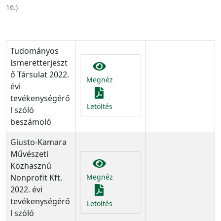
16.
)
Tudományos
Ismeretterjeszt
ő Társulat 2022.
Megnéz
évi
tevékenységérő
Letöltés
l szóló
beszámoló
Giusto-Kamara
Művészeti
Közhasznú
Nonprofit Kft.
Megnéz
2022. évi
tevékenységérő
Letöltés
l szóló