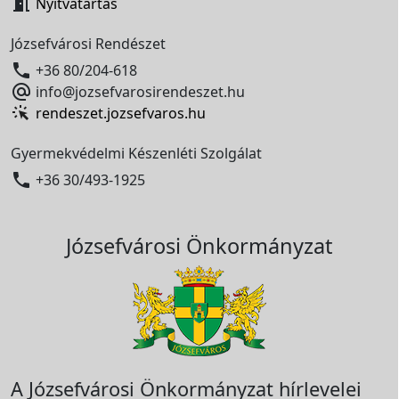

Nyitvatartás
Józsefvárosi Rendészet

+36 80/204-618

info@jozsefvarosirendeszet.hu
rendeszet.jozsefvaros.hu
Gyermekvédelmi Készenléti Szolgálat

+36 30/493-1925
Józsefvárosi Önkormányzat
A Józsefvárosi Önkormányzat hírlevelei