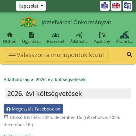
Ugrás a fő tartalomra

Kapcsolat
Józsefvárosi Önkormányzat




Otthon
Ügyintéz…
Részvétel
Átláthat…
Pázmány
Állami k…
Válasszon a menüpontok közül

Átláthatóság
2026. évi költségvetések
2026. évi költségvetések
Megosztás Facebook-on

Utolsó frissítés:
2025. december 16.
(Létrehozva:
2025.
december 16.
)