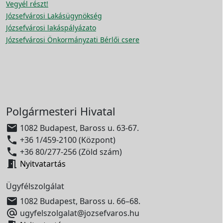
Vegyél részt!
Józsefvárosi Lakásügynökség
Józsefvárosi lakáspályázato
Józsefvárosi Önkormányzati Bérlői csere
Polgármesteri Hivatal

1082 Budapest, Baross u. 63-67.

+36 1/459-2100 (Központ)

+36 80/277-256 (Zöld szám)

Nyitvatartás
Ügyfélszolgálat

1082 Budapest, Baross u. 66–68.

ugyfelszolgalat@jozsefvaros.hu