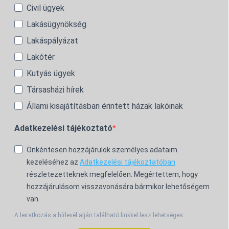
Civil ügyek
Lakásügynökség
Lakáspályázat
Lakótér
Kutyás ügyek
Társasházi hírek
Állami kisajátításban érintett házak lakóinak
Adatkezelési tájékoztató
Önkéntesen hozzájárulok személyes adataim
kezeléséhez az
Adatkezelési tájékoztatóban
részletezetteknek megfelelően. Megértettem, hogy
hozzájárulásom visszavonására bármikor lehetőségem
van.
A leiratkozás a hírlevél alján található linkkel lesz lehetséges.