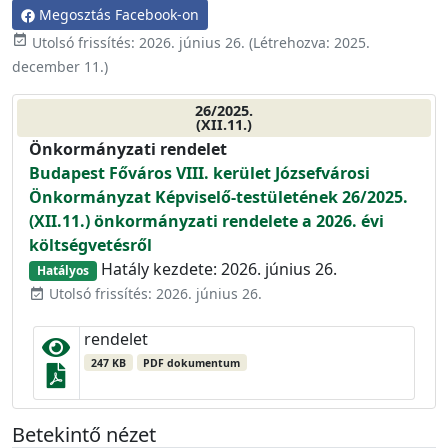
Megosztás Facebook-on
event_available
Utolsó frissítés:
2026. június 26.
(Létrehozva:
2025.
december 11.
)
26/2025.
(XII.11.)
Önkormányzati rendelet
Budapest Főváros VIII. kerület Józsefvárosi
Önkormányzat Képviselő-testületének 26/2025.
(XII.11.) önkormányzati rendelete a 2026. évi
költségvetésről
Hatály kezdete: 2026. június 26.
Hatályos
Utolsó frissítés: 2026. június 26.
event_available
rendelet
247 KB
PDF dokumentum
Betekintő nézet