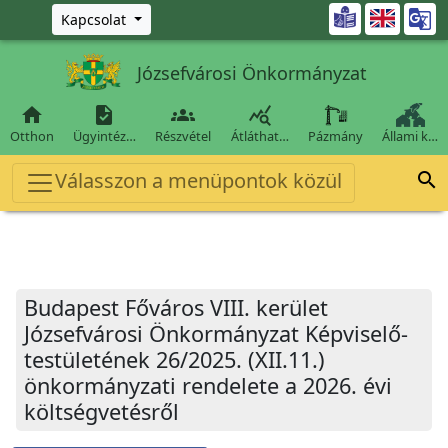
Ugrás a fő tartalomra

Kapcsolat
Józsefvárosi Önkormányzat




Otthon
Ügyintéz…
Részvétel
Átláthat…
Pázmány
Állami k…
Válasszon a menüpontok közül

Budapest Főváros VIII. kerület
Józsefvárosi Önkormányzat Képviselő-
testületének 26/2025. (XII.11.)
önkormányzati rendelete a 2026. évi
költségvetésről