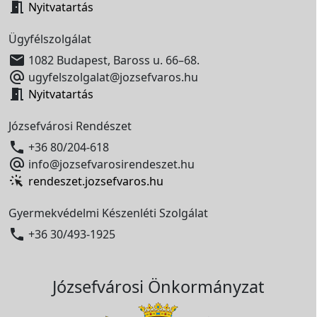

Nyitvatartás
Ügyfélszolgálat

1082 Budapest, Baross u. 66–68.

ugyfelszolgalat@jozsefvaros.hu

Nyitvatartás
Józsefvárosi Rendészet

+36 80/204-618

info@jozsefvarosirendeszet.hu
rendeszet.jozsefvaros.hu
Gyermekvédelmi Készenléti Szolgálat

+36 30/493-1925
Józsefvárosi Önkormányzat