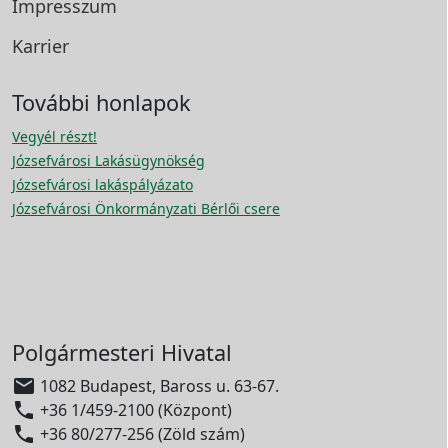
Impresszum
Karrier
További honlapok
Vegyél részt!
Józsefvárosi Lakásügynökség
Józsefvárosi lakáspályázato
Józsefvárosi Önkormányzati Bérlői csere
Polgármesteri Hivatal

1082 Budapest, Baross u. 63-67.

+36 1/459-2100 (Központ)

+36 80/277-256 (Zöld szám)