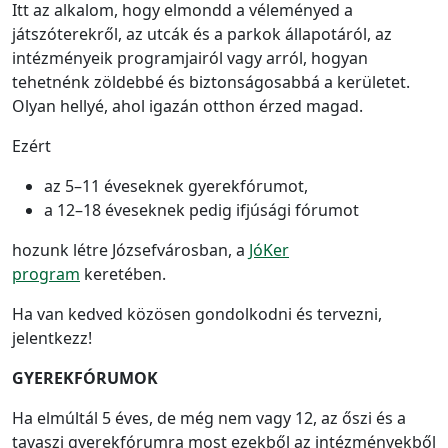
Itt az alkalom, hogy elmondd a véleményed a
játszóterekről, az utcák és a parkok állapotáról, az
intézményeik programjairól vagy arról, hogyan
tehetnénk zöldebbé és biztonságosabbá a kerületet.
Olyan hellyé, ahol igazán otthon érzed magad.
Ezért
az 5–11 éveseknek gyerekfórumot,
a 12–18 éveseknek pedig ifjúsági fórumot
hozunk létre Józsefvárosban, a
JóKer
program
keretében.
Ha van kedved közösen gondolkodni és tervezni,
jelentkezz!
GYEREKFÓRUMOK
Ha elmúltál 5 éves, de még nem vagy 12, az őszi és a
tavaszi gyerekfórumra most ezekből az intézményekből