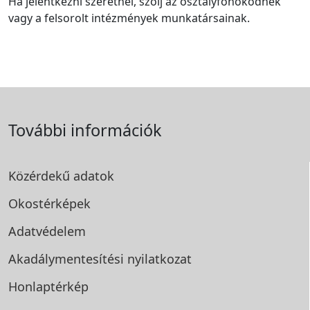
Ha jelentkezni szeretnél, szólj az osztályfőnöködnek
vagy a felsorolt intézmények munkatársainak.
További információk
Közérdekű adatok
Okostérképek
Adatvédelem
Akadálymentesítési
nyilatkozat
Honlaptérkép