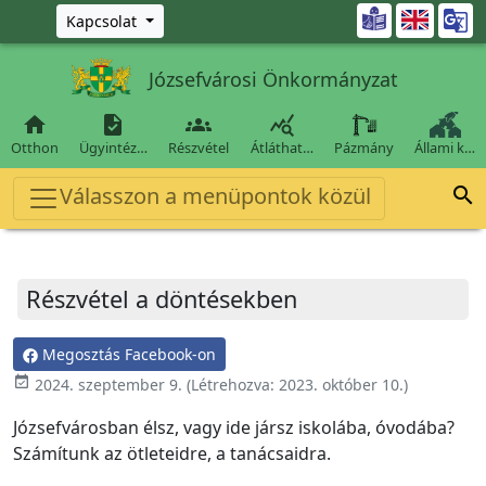
Ugrás a fő tartalomra

Kapcsolat
Józsefvárosi Önkormányzat




Otthon
Ügyintéz…
Részvétel
Átláthat…
Pázmány
Állami k…
Válasszon a menüpontok közül

Részvétel a döntésekben
Megosztás Facebook-on
event_available
2024. szeptember 9.
(Létrehozva:
2023. október 10.
)
Józsefvárosban élsz, vagy ide jársz iskolába, óvodába?
Számítunk az ötleteidre, a tanácsaidra.