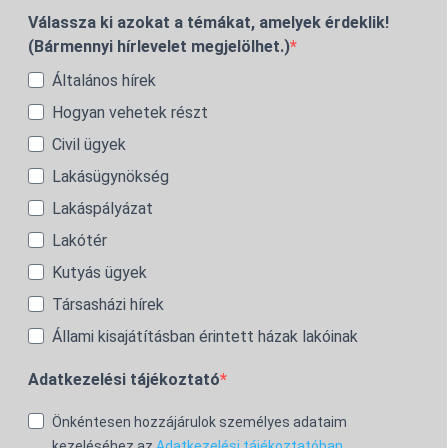
Válassza ki azokat a témákat, amelyek érdeklik!
(Bármennyi hírlevelet megjelölhet.)
Általános hírek
Hogyan vehetek részt
Civil ügyek
Lakásügynökség
Lakáspályázat
Lakótér
Kutyás ügyek
Társasházi hírek
Állami kisajátításban érintett házak lakóinak
Adatkezelési tájékoztató
Önkéntesen hozzájárulok személyes adataim
kezeléséhez az
Adatkezelési tájékoztatóban