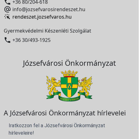

+36 80/204-618

info@jozsefvarosirendeszet.hu
rendeszet.jozsefvaros.hu
Gyermekvédelmi Készenléti Szolgálat

+36 30/493-1925
Józsefvárosi Önkormányzat
A Józsefvárosi Önkormányzat hírlevelei
Iratkozzon fel a Józsefvárosi Önkormányzat
hírleveleire!