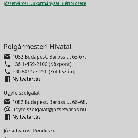
Józsefvárosi Önkormányzati Bérlői csere
Polgármesteri Hivatal

1082 Budapest, Baross u. 63-67.

+36 1/459-2100 (Központ)

+36 80/277-256 (Zöld szám)

Nyitvatartás
Ügyfélszolgálat

1082 Budapest, Baross u. 66–68.

ugyfelszolgalat@jozsefvaros.hu

Nyitvatartás
Józsefvárosi Rendészet