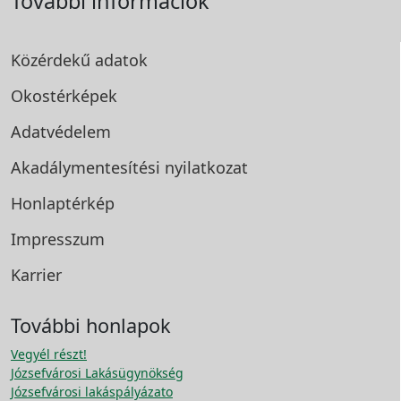
További információk
Közérdekű adatok
Okostérképek
Adatvédelem
Akadálymentesítési
nyilatkozat
Honlaptérkép
Impresszum
Karrier
További honlapok
Vegyél részt!
Józsefvárosi Lakásügynökség
Józsefvárosi lakáspályázato