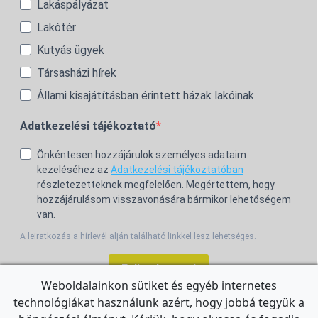
Lakáspályázat
Lakótér
Kutyás ügyek
Társasházi hírek
Állami kisajátításban érintett házak lakóinak
Adatkezelési tájékoztató
Önkéntesen hozzájárulok személyes adataim
kezeléséhez az
Adatkezelési tájékoztatóban
részletezetteknek megfelelően. Megértettem, hogy
hozzájárulásom visszavonására bármikor lehetőségem
van.
A leiratkozás a hírlevél alján található linkkel lesz lehetséges.
Feliratkozom!
Weboldalainkon sütiket és egyéb internetes
technológiákat használunk azért, hogy jobbá tegyük a
For the English Newsletter, click
HERE.