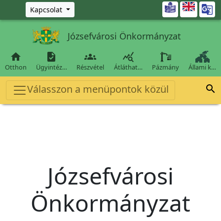
Ugrás a fő tartalomra

Kapcsolat
Józsefvárosi Önkormányzat




Otthon
Ügyintéz…
Részvétel
Átláthat…
Pázmány
Állami k…
Válasszon a menüpontok közül

Józsefvárosi
Önkormányzat