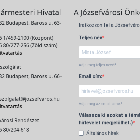
ármesteri Hivatal
A Józsefvárosi Önk
2 Budapest, Baross u. 63-
Iratkozzon fel a Józsefváro
 1/459-2100 (Központ)
Teljes név
 80/277-256 (Zöld szám)
itvatartás
Adja meg teljes nevét!
szolgálat
2 Budapest, Baross u. 66–
Email cím:
szolgalat@jozsefvaros.hu
Adja meg az email címét!
itvatartás
Válassza ki azokat a témá
városi Rendészet
hírlevelet megjelölhet.)
6 80/204-618
Általános hírek