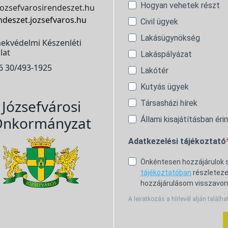
Hogyan vehetek részt
ozsefvarosirendeszet.hu
ndeszet.jozsefvaros.hu
Civil ügyek
Lakásügynökség
ekvédelmi Készenléti
lat
Lakáspályázat
6 30/493-1925
Lakótér
Kutyás ügyek
Józsefvárosi
Társasházi hírek
nkormányzat
Állami kisajátításban éri
Adatkezelési tájékoztató
Önkéntesen hozzájárulok
tájékoztatóban
részleteze
hozzájárulásom visszavon
A leiratkozás a hírlevél alján találha