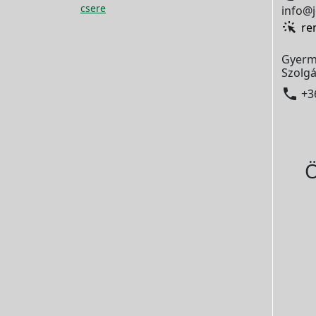
csere
info@j
re
Gyerm
Szolgá

+3
Ö