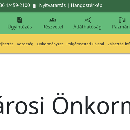
36 1/459-2100
Nyitvatartás
|
Hangostérkép




Ügyintézés
Részvétel
Átláthatóság
Pázmán
jlesztés
Közösség
Önkormányzat
Polgármesteri Hivatal
Választási in
árosi Önko