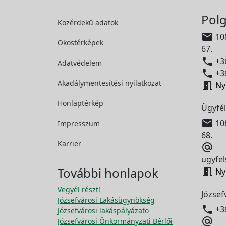
Polg
Közérdekű adatok

108
Okostérképek
67.

+36
Adatvédelem

+36
Akadálymentesítési
nyilatkozat

Ny
Honlaptérkép
Ügyfél

108
Impresszum
68.
Karrier

ugyfel
További honlapok

Ny
Vegyél részt!
József
Józsefvárosi Lakásügynökség

+3
Józsefvárosi lakáspályázato

Józsefvárosi Önkormányzati Bérlői