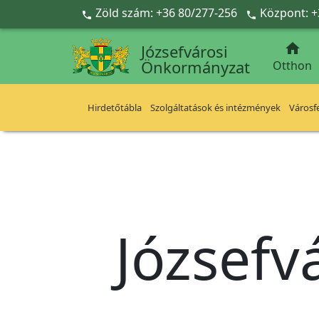
Ugrás a fő tartalomra
Zöld szám: +36 80/277-256
Központ: +



Józsefvárosi
Önkormányzat
Otthon
Hirdetőtábla
Szolgáltatások és intézmények
Városfe
Józsefv