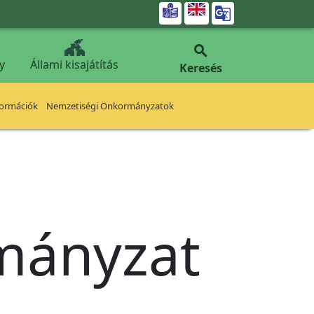


y
Állami kisajátítás
Keresés
formációk
Nemzetiségi Önkormányzatok
rmányzat