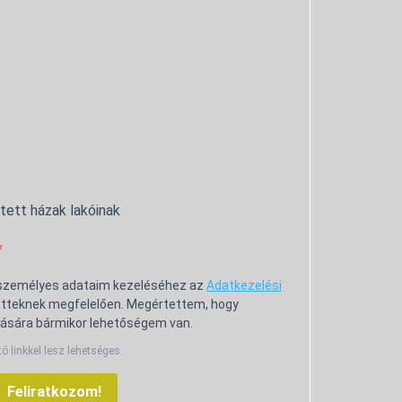
ntett házak lakóinak
 személyes adataim kezeléséhez az
Adatkezelési
tteknek megfelelően. Megértettem, hogy
ására bármikor lehetőségem van.
tó linkkel lesz lehetséges.
Feliratkozom!