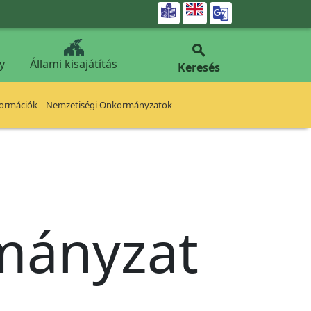


y
Állami kisajátítás
Keresés
formációk
Nemzetiségi Önkormányzatok
rmányzat