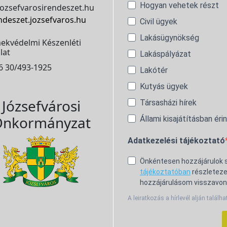
Hogyan vehetek részt
ozsefvarosirendeszet.hu
ndeszet.jozsefvaros.hu
Civil ügyek
Lakásügynökség
ekvédelmi Készenléti
lat
Lakáspályázat
6 30/493-1925
Lakótér
Kutyás ügyek
Józsefvárosi
Társasházi hírek
nkormányzat
Állami kisajátításban éri
Adatkezelési tájékoztató
Önkéntesen hozzájárulok
tájékoztatóban
részleteze
hozzájárulásom visszavon
A leiratkozás a hírlevél alján találha