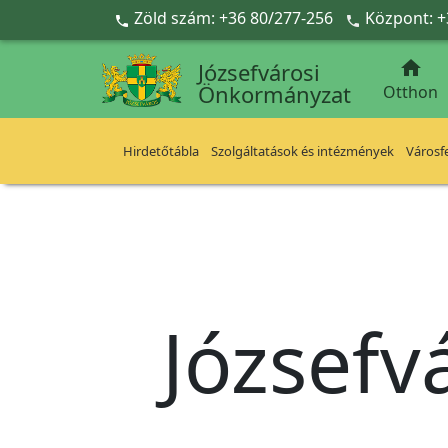
Ugrás a fő tartalomra
Zöld szám: +36 80/277-256
Központ: +



Józsefvárosi
Önkormányzat
Otthon
Hirdetőtábla
Szolgáltatások és intézmények
Városfe
Józsefv