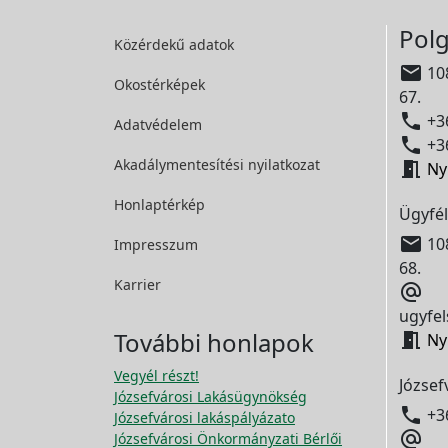
Polg
Közérdekű adatok

108
Okostérképek
67.

+36
Adatvédelem

+36
Akadálymentesítési
nyilatkozat

Ny
Honlaptérkép
Ügyfél

108
Impresszum
68.
Karrier

ugyfel
További honlapok

Ny
Vegyél részt!
József
Józsefvárosi Lakásügynökség

+3
Józsefvárosi lakáspályázato

Józsefvárosi Önkormányzati Bérlői