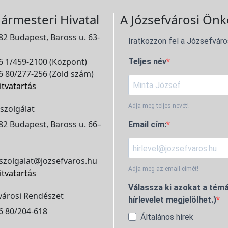
ármesteri Hivatal
A Józsefvárosi Önk
2 Budapest, Baross u. 63-
Iratkozzon fel a Józsefváro
 1/459-2100 (Központ)
Teljes név
 80/277-256 (Zöld szám)
itvatartás
Adja meg teljes nevét!
szolgálat
2 Budapest, Baross u. 66–
Email cím:
szolgalat@jozsefvaros.hu
Adja meg az email címét!
itvatartás
Válassza ki azokat a témá
városi Rendészet
hírlevelet megjelölhet.)
6 80/204-618
Általános hírek