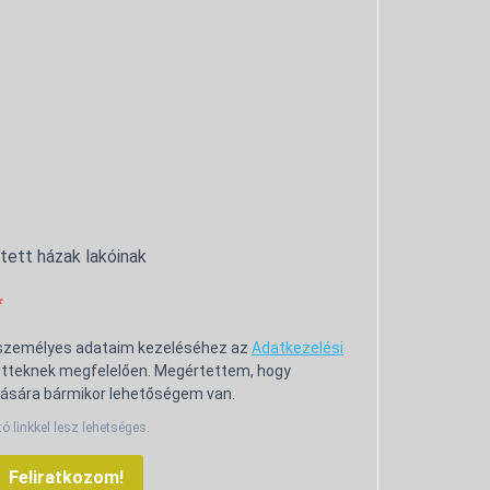
ntett házak lakóinak
 személyes adataim kezeléséhez az
Adatkezelési
tteknek megfelelően. Megértettem, hogy
ására bármikor lehetőségem van.
tó linkkel lesz lehetséges.
Feliratkozom!