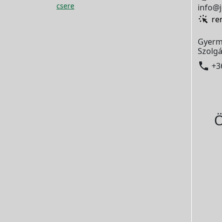
csere
info@j
re
Gyerm
Szolgá

+3
Ö