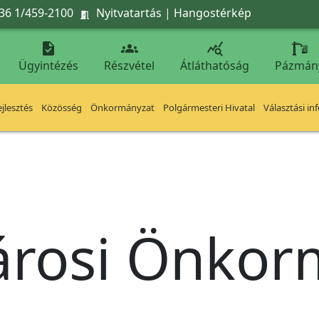
36 1/459-2100
Nyitvatartás
|
Hangostérkép




Ügyintézés
Részvétel
Átláthatóság
Pázmán
jlesztés
Közösség
Önkormányzat
Polgármesteri Hivatal
Választási in
árosi Önko