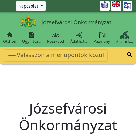
Ugrás a fő tartalomra

Kapcsolat
Józsefvárosi Önkormányzat




Otthon
Ügyintéz…
Részvétel
Átláthat…
Pázmány
Állami k…
Válasszon a menüpontok közül

Józsefvárosi
Önkormányzat