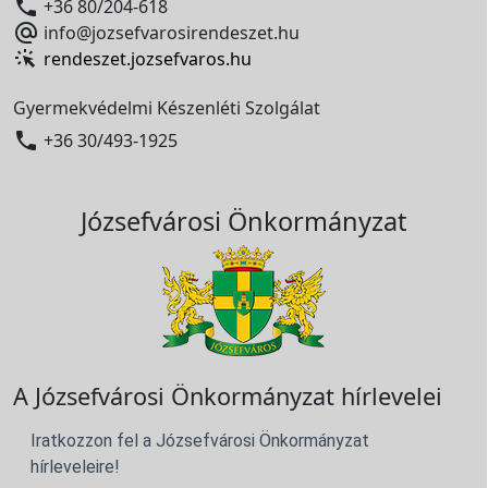

+36 80/204-618

info@jozsefvarosirendeszet.hu
rendeszet.jozsefvaros.hu
Gyermekvédelmi Készenléti Szolgálat

+36 30/493-1925
Józsefvárosi Önkormányzat
A Józsefvárosi Önkormányzat hírlevelei
Iratkozzon fel a Józsefvárosi Önkormányzat
hírleveleire!