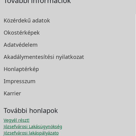
További információk
Közérdekű adatok
Okostérképek
Adatvédelem
Akadálymentesítési
nyilatkozat
Honlaptérkép
Impresszum
Karrier
További honlapok
Vegyél részt!
Józsefvárosi Lakásügynökség
Józsefvárosi lakáspályázato