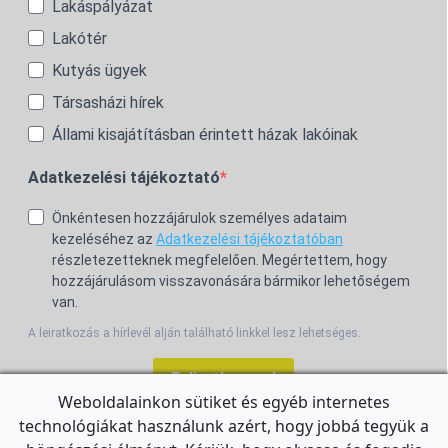
Lakáspályázat
Lakótér
Kutyás ügyek
Társasházi hírek
Állami kisajátításban érintett házak lakóinak
Adatkezelési tájékoztató
Önkéntesen hozzájárulok személyes adataim
kezeléséhez az
Adatkezelési tájékoztatóban
részletezetteknek megfelelően. Megértettem, hogy
hozzájárulásom visszavonására bármikor lehetőségem
van.
A leiratkozás a hírlevél alján található linkkel lesz lehetséges.
Feliratkozom!
Weboldalainkon sütiket és egyéb internetes
technológiákat használunk azért, hogy jobbá tegyük a
For the English Newsletter, click
HERE.