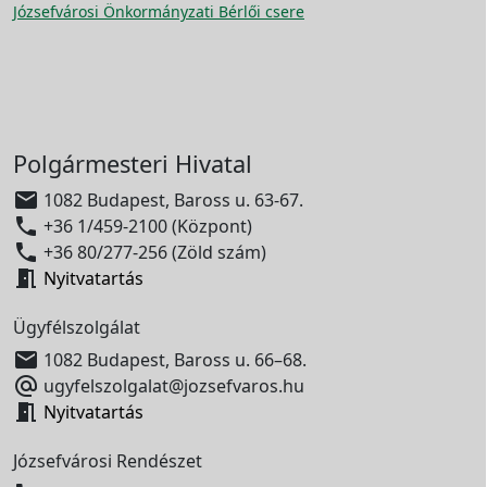
Józsefvárosi Önkormányzati Bérlői csere
Polgármesteri Hivatal

1082 Budapest, Baross u. 63-67.

+36 1/459-2100 (Központ)

+36 80/277-256 (Zöld szám)

Nyitvatartás
Ügyfélszolgálat

1082 Budapest, Baross u. 66–68.

ugyfelszolgalat@jozsefvaros.hu

Nyitvatartás
Józsefvárosi Rendészet