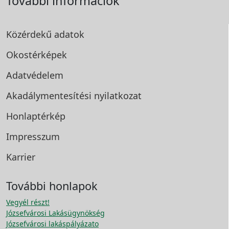
További információk
Közérdekű adatok
Okostérképek
Adatvédelem
Akadálymentesítési
nyilatkozat
Honlaptérkép
Impresszum
Karrier
További honlapok
Vegyél részt!
Józsefvárosi Lakásügynökség
Józsefvárosi lakáspályázato