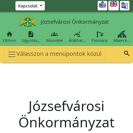
Ugrás a fő tartalomra

Kapcsolat
Józsefvárosi Önkormányzat




Otthon
Ügyintéz…
Részvétel
Átláthat…
Pázmány
Állami k…
Válasszon a menüpontok közül

Józsefvárosi
Önkormányzat