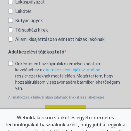
Lakáspályázat
Lakótér
Kutyás ügyek
Társasházi hírek
Állami kisajátításban érintett házak lakóinak
Adatkezelési tájékoztató
Önkéntesen hozzájárulok személyes adataim
kezeléséhez az
Adatkezelési tájékoztatóban
részletezetteknek megfelelően. Megértettem, hogy
hozzájárulásom visszavonására bármikor lehetőségem
van.
A leiratkozás a hírlevél alján található linkkel lesz lehetséges.
Feliratkozom!
Weboldalainkon sütiket és egyéb internetes
technológiákat használunk azért, hogy jobbá tegyük a
For the English Newsletter, click
HERE.