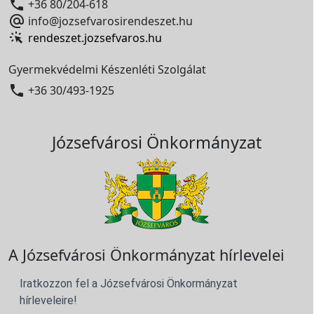

+36 80/204-618

info@jozsefvarosirendeszet.hu
rendeszet.jozsefvaros.hu
Gyermekvédelmi Készenléti Szolgálat

+36 30/493-1925
Józsefvárosi Önkormányzat
A Józsefvárosi Önkormányzat hírlevelei
Iratkozzon fel a Józsefvárosi Önkormányzat
hírleveleire!