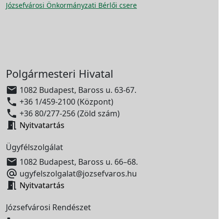
Józsefvárosi Önkormányzati Bérlői csere
Polgármesteri Hivatal

1082 Budapest, Baross u. 63-67.

+36 1/459-2100 (Központ)

+36 80/277-256 (Zöld szám)

Nyitvatartás
Ügyfélszolgálat

1082 Budapest, Baross u. 66–68.

ugyfelszolgalat@jozsefvaros.hu

Nyitvatartás
Józsefvárosi Rendészet