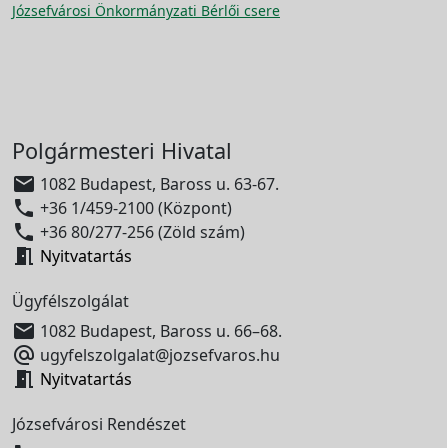
Józsefvárosi Önkormányzati Bérlői csere
Polgármesteri Hivatal

1082 Budapest, Baross u. 63-67.

+36 1/459-2100 (Központ)

+36 80/277-256 (Zöld szám)

Nyitvatartás
Ügyfélszolgálat

1082 Budapest, Baross u. 66–68.

ugyfelszolgalat@jozsefvaros.hu

Nyitvatartás
Józsefvárosi Rendészet