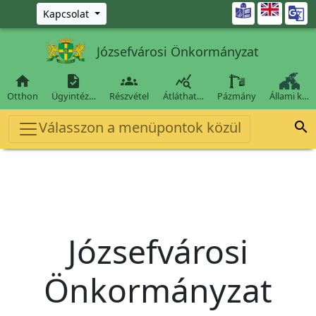
Ugrás a fő tartalomra

Kapcsolat
Józsefvárosi Önkormányzat




Otthon
Ügyintéz…
Részvétel
Átláthat…
Pázmány
Állami k…
Válasszon a menüpontok közül

Józsefvárosi
Önkormányzat