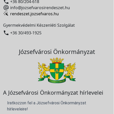

+36 80/204-618

info@jozsefvarosirendeszet.hu
rendeszet.jozsefvaros.hu
Gyermekvédelmi Készenléti Szolgálat

+36 30/493-1925
Józsefvárosi Önkormányzat
A Józsefvárosi Önkormányzat hírlevelei
Iratkozzon fel a Józsefvárosi Önkormányzat
hírleveleire!