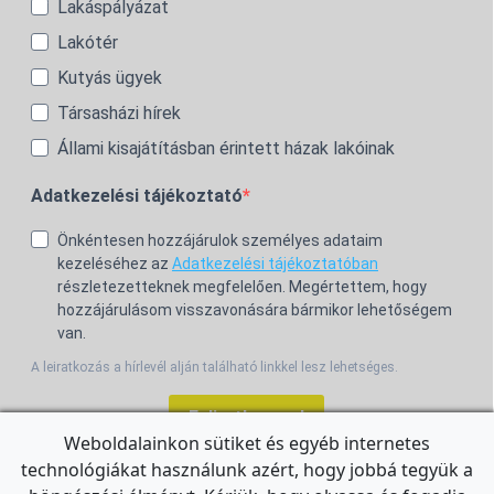
Lakáspályázat
Lakótér
Kutyás ügyek
Társasházi hírek
Állami kisajátításban érintett házak lakóinak
Adatkezelési tájékoztató
Önkéntesen hozzájárulok személyes adataim
kezeléséhez az
Adatkezelési tájékoztatóban
részletezetteknek megfelelően. Megértettem, hogy
hozzájárulásom visszavonására bármikor lehetőségem
van.
A leiratkozás a hírlevél alján található linkkel lesz lehetséges.
Feliratkozom!
Weboldalainkon sütiket és egyéb internetes
technológiákat használunk azért, hogy jobbá tegyük a
For the English Newsletter, click
HERE.