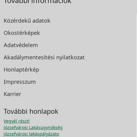
További információk
Közérdekű adatok
Okostérképek
Adatvédelem
Akadálymentesítési
nyilatkozat
Honlaptérkép
Impresszum
Karrier
További honlapok
Vegyél részt!
Józsefvárosi Lakásügynökség
Józsefvárosi lakáspályázato