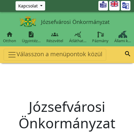
Ugrás a fő tartalomra

Kapcsolat
Józsefvárosi Önkormányzat




Otthon
Ügyintéz…
Részvétel
Átláthat…
Pázmány
Állami k…
Válasszon a menüpontok közül

Józsefvárosi
Önkormányzat