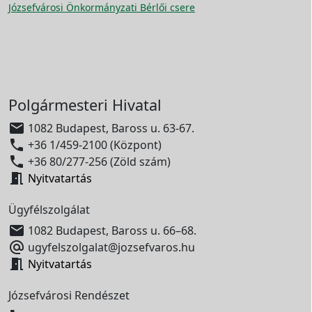
Józsefvárosi Önkormányzati Bérlői csere
Polgármesteri Hivatal

1082 Budapest, Baross u. 63-67.

+36 1/459-2100 (Központ)

+36 80/277-256 (Zöld szám)

Nyitvatartás
Ügyfélszolgálat

1082 Budapest, Baross u. 66–68.

ugyfelszolgalat@jozsefvaros.hu

Nyitvatartás
Józsefvárosi Rendészet