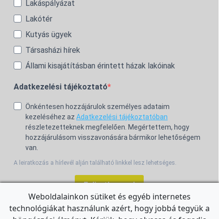
Lakáspályázat
Lakótér
Kutyás ügyek
Társasházi hírek
Állami kisajátításban érintett házak lakóinak
Adatkezelési tájékoztató
Önkéntesen hozzájárulok személyes adataim
kezeléséhez az
Adatkezelési tájékoztatóban
részletezetteknek megfelelően. Megértettem, hogy
hozzájárulásom visszavonására bármikor lehetőségem
van.
A leiratkozás a hírlevél alján található linkkel lesz lehetséges.
Feliratkozom!
Weboldalainkon sütiket és egyéb internetes
technológiákat használunk azért, hogy jobbá tegyük a
For the English Newsletter, click
HERE.