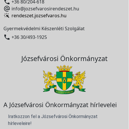

+36 80/204-618

info@jozsefvarosirendeszet.hu
rendeszet.jozsefvaros.hu
Gyermekvédelmi Készenléti Szolgálat

+36 30/493-1925
Józsefvárosi Önkormányzat
A Józsefvárosi Önkormányzat hírlevelei
Iratkozzon fel a Józsefvárosi Önkormányzat
hírleveleire!