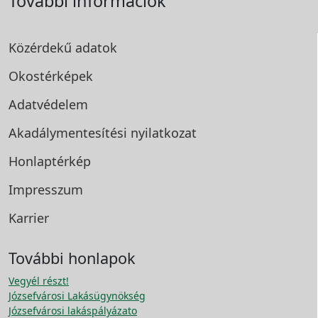
További információk
Közérdekű adatok
Okostérképek
Adatvédelem
Akadálymentesítési
nyilatkozat
Honlaptérkép
Impresszum
Karrier
További honlapok
Vegyél részt!
Józsefvárosi Lakásügynökség
Józsefvárosi lakáspályázato