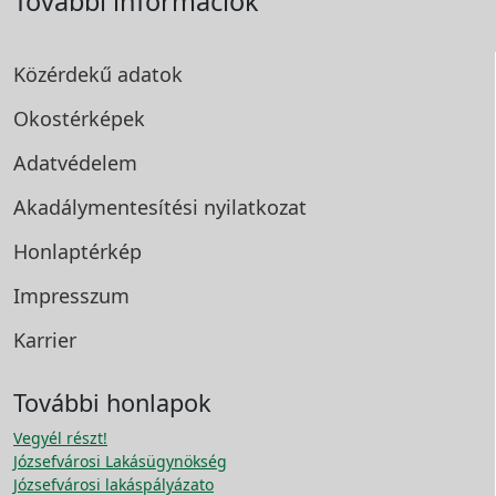
További információk
Közérdekű adatok
Okostérképek
Adatvédelem
Akadálymentesítési
nyilatkozat
Honlaptérkép
Impresszum
Karrier
További honlapok
Vegyél részt!
Józsefvárosi Lakásügynökség
Józsefvárosi lakáspályázato