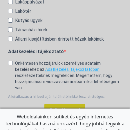
Lakáspályázat
Lakótér
Kutyás ügyek
Társasházi hírek
Állami kisajátításban érintett házak lakóinak
Adatkezelési tájékoztató
Önkéntesen hozzájárulok személyes adataim
kezeléséhez az
Adatkezelési tájékoztatóban
részletezetteknek megfelelően. Megértettem, hogy
hozzájárulásom visszavonására bármikor lehetőségem
van.
A leiratkozás a hírlevél alján található linkkel lesz lehetséges.
Feliratkozom!
Weboldalainkon sütiket és egyéb internetes
technológiákat használunk azért, hogy jobbá tegyük a
For the English Newsletter, click
HERE.