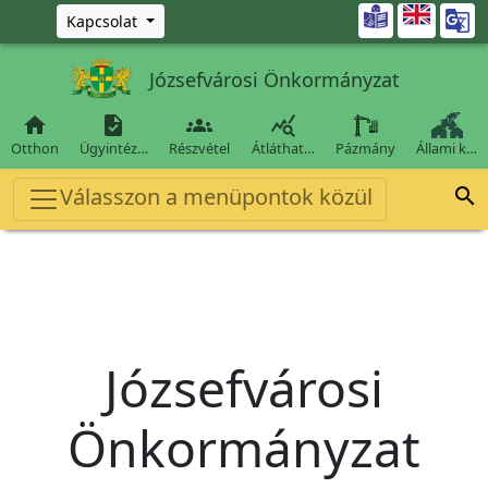
Ugrás a fő tartalomra

Kapcsolat
Józsefvárosi Önkormányzat




Otthon
Ügyintéz…
Részvétel
Átláthat…
Pázmány
Állami k…
Válasszon a menüpontok közül

Józsefvárosi
Önkormányzat