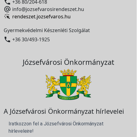

+36 80/204-618

info@jozsefvarosirendeszet.hu
rendeszet.jozsefvaros.hu
Gyermekvédelmi Készenléti Szolgálat

+36 30/493-1925
Józsefvárosi Önkormányzat
A Józsefvárosi Önkormányzat hírlevelei
Iratkozzon fel a Józsefvárosi Önkormányzat
hírleveleire!