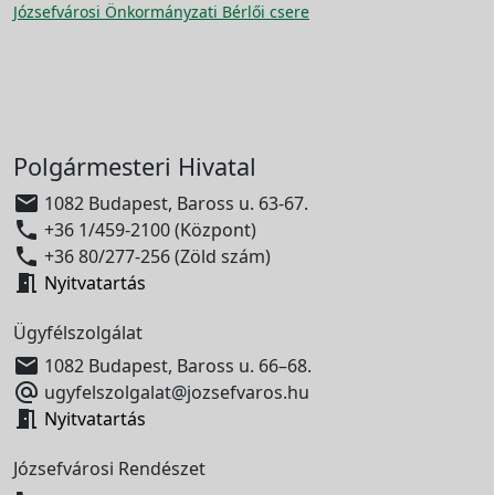
Józsefvárosi Önkormányzati Bérlői csere
Polgármesteri Hivatal

1082 Budapest, Baross u. 63-67.

+36 1/459-2100 (Központ)

+36 80/277-256 (Zöld szám)

Nyitvatartás
Ügyfélszolgálat

1082 Budapest, Baross u. 66–68.

ugyfelszolgalat@jozsefvaros.hu

Nyitvatartás
Józsefvárosi Rendészet