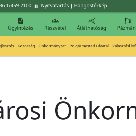
36 1/459-2100
Nyitvatartás
|
Hangostérkép




Ügyintézés
Részvétel
Átláthatóság
Pázmán
jlesztés
Közösség
Önkormányzat
Polgármesteri Hivatal
Választási in
árosi Önko