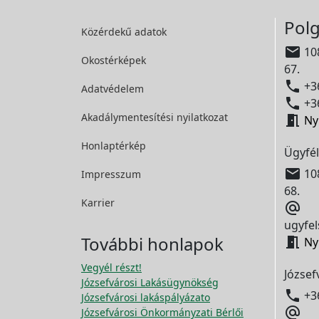
Polg
Közérdekű adatok

108
Okostérképek
67.

+36
Adatvédelem

+36
Akadálymentesítési
nyilatkozat

Ny
Honlaptérkép
Ügyfél

108
Impresszum
68.
Karrier

ugyfel
További honlapok

Ny
Vegyél részt!
József
Józsefvárosi Lakásügynökség

+3
Józsefvárosi lakáspályázato

Józsefvárosi Önkormányzati Bérlői