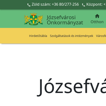
Ugrás a fő tartalomra
Zöld szám: +36 80/277-256
Központ: +



Józsefvárosi
Önkormányzat
Otthon
Hirdetőtábla
Szolgáltatások és intézmények
Városfe
Józsefv