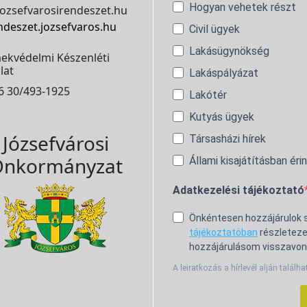
Hogyan vehetek részt
ozsefvarosirendeszet.hu
ndeszet.jozsefvaros.hu
Civil ügyek
Lakásügynökség
ekvédelmi Készenléti
lat
Lakáspályázat
6 30/493-1925
Lakótér
Kutyás ügyek
Józsefvárosi
Társasházi hírek
nkormányzat
Állami kisajátításban éri
Adatkezelési tájékoztató
Önkéntesen hozzájárulok
tájékoztatóban
részleteze
hozzájárulásom visszavon
A leiratkozás a hírlevél alján találha