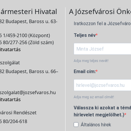
ármesteri Hivatal
A Józsefvárosi Önk
2 Budapest, Baross u. 63-
Iratkozzon fel a Józsefváro
 1/459-2100 (Központ)
Teljes név
 80/277-256 (Zöld szám)
itvatartás
Adja meg teljes nevét!
szolgálat
2 Budapest, Baross u. 66–
Email cím:
szolgalat@jozsefvaros.hu
Adja meg az email címét!
itvatartás
Válassza ki azokat a témá
városi Rendészet
hírlevelet megjelölhet.)
6 80/204-618
Általános hírek