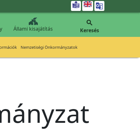


y
Állami kisajátítás
Keresés
formációk
Nemzetiségi Önkormányzatok
rmányzat