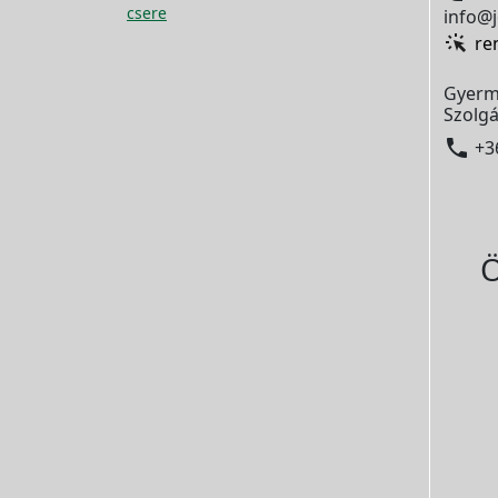
csere
info@j
re
Gyerm
Szolgá

+3
Ö