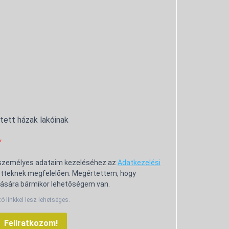
ntett házak lakóinak
 személyes adataim kezeléséhez az
Adatkezelési
tteknek megfelelően. Megértettem, hogy
ására bármikor lehetőségem van.
tó linkkel lesz lehetséges.
Feliratkozom!