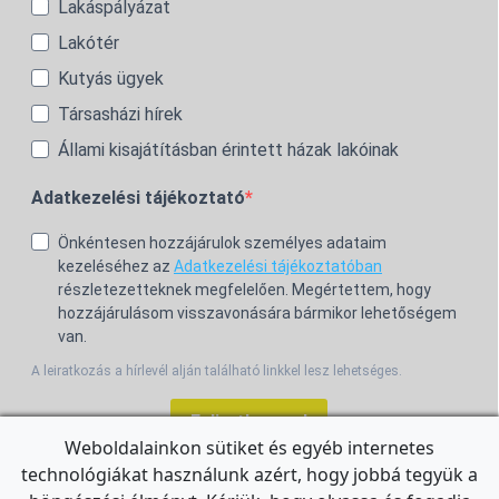
Lakáspályázat
Lakótér
Kutyás ügyek
Társasházi hírek
Állami kisajátításban érintett házak lakóinak
Adatkezelési tájékoztató
Önkéntesen hozzájárulok személyes adataim
kezeléséhez az
Adatkezelési tájékoztatóban
részletezetteknek megfelelően. Megértettem, hogy
hozzájárulásom visszavonására bármikor lehetőségem
van.
A leiratkozás a hírlevél alján található linkkel lesz lehetséges.
Feliratkozom!
Weboldalainkon sütiket és egyéb internetes
technológiákat használunk azért, hogy jobbá tegyük a
For the English Newsletter, click
HERE.