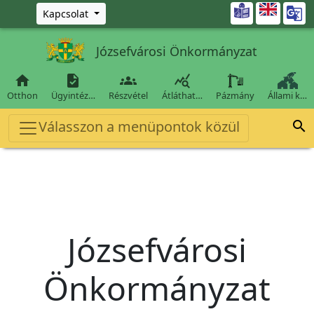
Ugrás a fő tartalomra

Kapcsolat
Józsefvárosi Önkormányzat




Otthon
Ügyintéz…
Részvétel
Átláthat…
Pázmány
Állami k…
Válasszon a menüpontok közül

Józsefvárosi
Önkormányzat