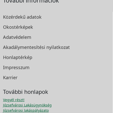
További információk
Közérdekű adatok
Okostérképek
Adatvédelem
Akadálymentesítési
nyilatkozat
Honlaptérkép
Impresszum
Karrier
További honlapok
Vegyél részt!
Józsefvárosi Lakásügynökség
Józsefvárosi lakáspályázato