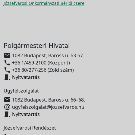
Józsefvárosi Önkormányzati Bérlői csere
Polgármesteri Hivatal

1082 Budapest, Baross u. 63-67.

+36 1/459-2100 (Központ)

+36 80/277-256 (Zöld szám)

Nyitvatartás
Ügyfélszolgálat

1082 Budapest, Baross u. 66–68.

ugyfelszolgalat@jozsefvaros.hu

Nyitvatartás
Józsefvárosi Rendészet