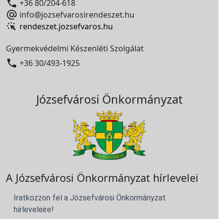

+36 80/204-618

info@jozsefvarosirendeszet.hu
rendeszet.jozsefvaros.hu
Gyermekvédelmi Készenléti Szolgálat

+36 30/493-1925
Józsefvárosi Önkormányzat
A Józsefvárosi Önkormányzat hírlevelei
Iratkozzon fel a Józsefvárosi Önkormányzat
hírleveleire!