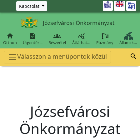
Ugrás a fő tartalomra

Kapcsolat
Józsefvárosi Önkormányzat




Otthon
Ügyintéz…
Részvétel
Átláthat…
Pázmány
Állami k…
Válasszon a menüpontok közül

Józsefvárosi
Önkormányzat