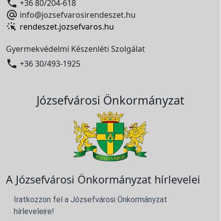

+36 80/204-618

info@jozsefvarosirendeszet.hu
rendeszet.jozsefvaros.hu
Gyermekvédelmi Készenléti Szolgálat

+36 30/493-1925
Józsefvárosi Önkormányzat
A Józsefvárosi Önkormányzat hírlevelei
Iratkozzon fel a Józsefvárosi Önkormányzat
hírleveleire!