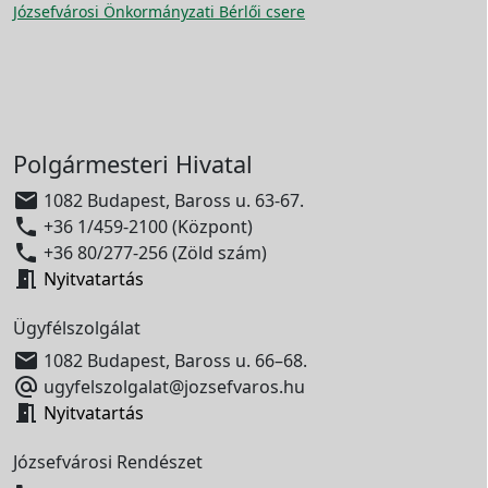
Józsefvárosi Önkormányzati Bérlői csere
Polgármesteri Hivatal

1082 Budapest, Baross u. 63-67.

+36 1/459-2100 (Központ)

+36 80/277-256 (Zöld szám)

Nyitvatartás
Ügyfélszolgálat

1082 Budapest, Baross u. 66–68.

ugyfelszolgalat@jozsefvaros.hu

Nyitvatartás
Józsefvárosi Rendészet