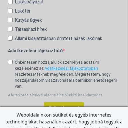
Lakáspályázat
Lakótér
Kutyás ügyek
Társasházi hírek
Állami kisajátításban érintett házak lakóinak
Adatkezelési tájékoztató
Önkéntesen hozzájárulok személyes adataim
kezeléséhez az
Adatkezelési tájékoztatóban
részletezetteknek megfelelően. Megértettem, hogy
hozzájárulásom visszavonására bármikor lehetőségem
van.
A leiratkozás a hírlevél alján található linkkel lesz lehetséges.
Feliratkozom!
Weboldalainkon sütiket és egyéb internetes
technológiákat használunk azért, hogy jobbá tegyük a
For the English Newsletter, click
HERE.