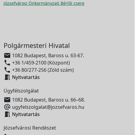
Józsefvárosi Önkormányzati Bérlői csere
Polgármesteri Hivatal

1082 Budapest, Baross u. 63-67.

+36 1/459-2100 (Központ)

+36 80/277-256 (Zöld szám)

Nyitvatartás
Ügyfélszolgálat

1082 Budapest, Baross u. 66–68.

ugyfelszolgalat@jozsefvaros.hu

Nyitvatartás
Józsefvárosi Rendészet