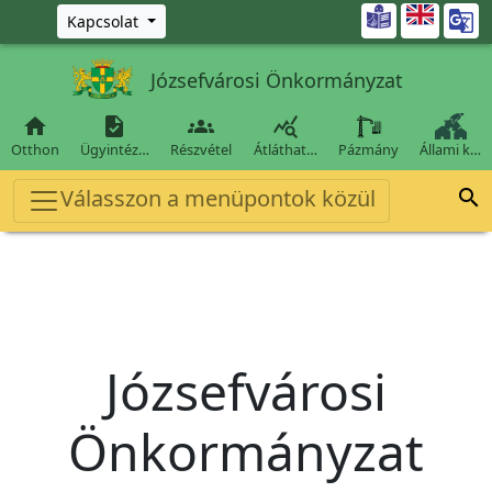
Ugrás a fő tartalomra

Kapcsolat
Józsefvárosi Önkormányzat




Otthon
Ügyintéz…
Részvétel
Átláthat…
Pázmány
Állami k…
Válasszon a menüpontok közül

Józsefvárosi
Önkormányzat