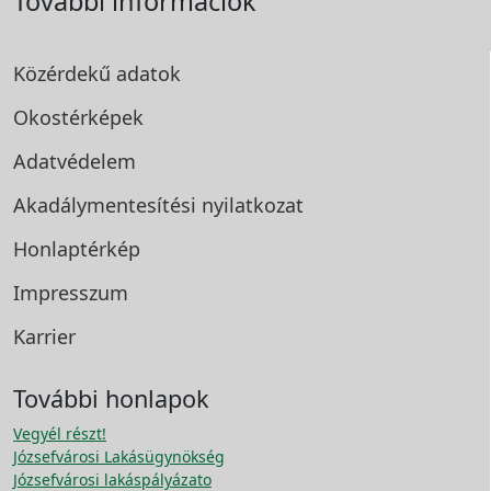
További információk
Közérdekű adatok
Okostérképek
Adatvédelem
Akadálymentesítési
nyilatkozat
Honlaptérkép
Impresszum
Karrier
További honlapok
Vegyél részt!
Józsefvárosi Lakásügynökség
Józsefvárosi lakáspályázato