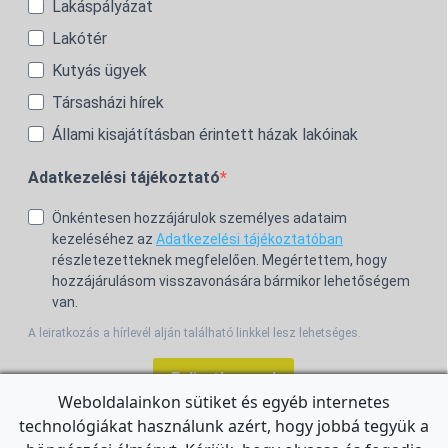
Lakáspályázat
Lakótér
Kutyás ügyek
Társasházi hírek
Állami kisajátításban érintett házak lakóinak
Adatkezelési tájékoztató
Önkéntesen hozzájárulok személyes adataim
kezeléséhez az
Adatkezelési tájékoztatóban
részletezetteknek megfelelően. Megértettem, hogy
hozzájárulásom visszavonására bármikor lehetőségem
van.
A leiratkozás a hírlevél alján található linkkel lesz lehetséges.
Feliratkozom!
Weboldalainkon sütiket és egyéb internetes
technológiákat használunk azért, hogy jobbá tegyük a
For the English Newsletter, click
HERE.