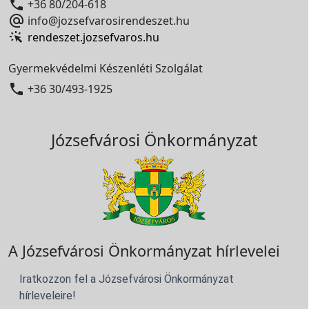

+36 80/204-618

info@jozsefvarosirendeszet.hu
rendeszet.jozsefvaros.hu
Gyermekvédelmi Készenléti Szolgálat

+36 30/493-1925
Józsefvárosi Önkormányzat
A Józsefvárosi Önkormányzat hírlevelei
Iratkozzon fel a Józsefvárosi Önkormányzat
hírleveleire!