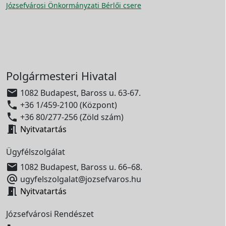
Józsefvárosi Önkormányzati Bérlői csere
Polgármesteri Hivatal

1082 Budapest, Baross u. 63-67.

+36 1/459-2100 (Központ)

+36 80/277-256 (Zöld szám)

Nyitvatartás
Ügyfélszolgálat

1082 Budapest, Baross u. 66–68.

ugyfelszolgalat@jozsefvaros.hu

Nyitvatartás
Józsefvárosi Rendészet