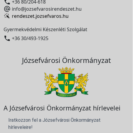

+36 80/204-618

info@jozsefvarosirendeszet.hu
rendeszet.jozsefvaros.hu
Gyermekvédelmi Készenléti Szolgálat

+36 30/493-1925
Józsefvárosi Önkormányzat
A Józsefvárosi Önkormányzat hírlevelei
Iratkozzon fel a Józsefvárosi Önkormányzat
hírleveleire!