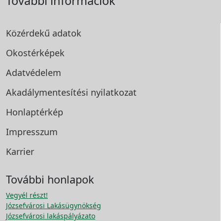
További információk
Közérdekű adatok
Okostérképek
Adatvédelem
Akadálymentesítési
nyilatkozat
Honlaptérkép
Impresszum
Karrier
További honlapok
Vegyél részt!
Józsefvárosi Lakásügynökség
Józsefvárosi lakáspályázato