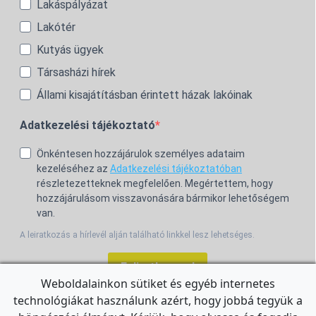
Lakáspályázat
Lakótér
Kutyás ügyek
Társasházi hírek
Állami kisajátításban érintett házak lakóinak
Adatkezelési tájékoztató
Önkéntesen hozzájárulok személyes adataim
kezeléséhez az
Adatkezelési tájékoztatóban
részletezetteknek megfelelően. Megértettem, hogy
hozzájárulásom visszavonására bármikor lehetőségem
van.
A leiratkozás a hírlevél alján található linkkel lesz lehetséges.
Feliratkozom!
Weboldalainkon sütiket és egyéb internetes
technológiákat használunk azért, hogy jobbá tegyük a
For the English Newsletter, click
HERE.