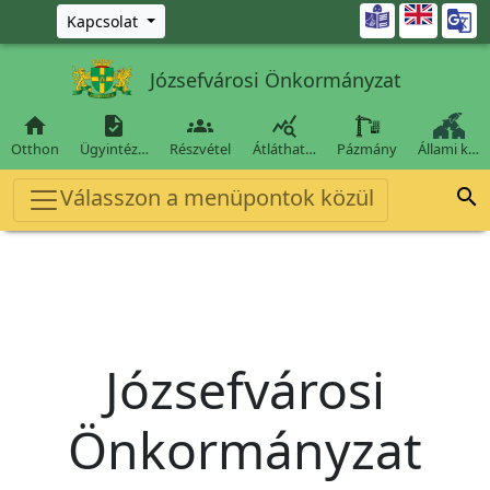
Ugrás a fő tartalomra

Kapcsolat
Józsefvárosi Önkormányzat




Otthon
Ügyintéz…
Részvétel
Átláthat…
Pázmány
Állami k…
Válasszon a menüpontok közül

Józsefvárosi
Önkormányzat