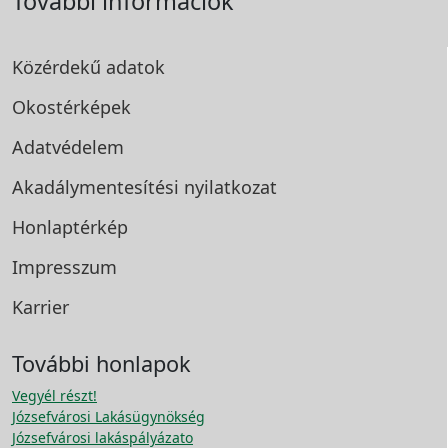
További információk
Közérdekű adatok
Okostérképek
Adatvédelem
Akadálymentesítési
nyilatkozat
Honlaptérkép
Impresszum
Karrier
További honlapok
Vegyél részt!
Józsefvárosi Lakásügynökség
Józsefvárosi lakáspályázato