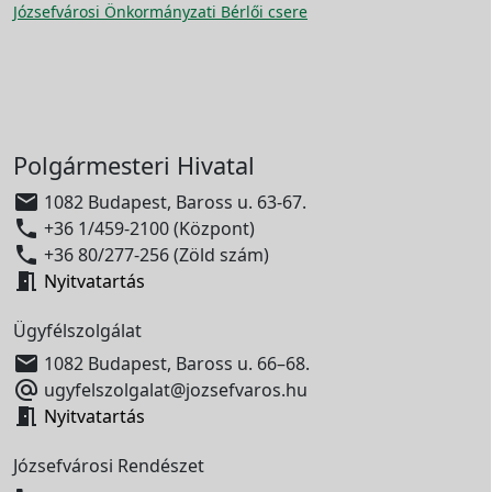
Józsefvárosi Önkormányzati Bérlői csere
Polgármesteri Hivatal

1082 Budapest, Baross u. 63-67.

+36 1/459-2100 (Központ)

+36 80/277-256 (Zöld szám)

Nyitvatartás
Ügyfélszolgálat

1082 Budapest, Baross u. 66–68.

ugyfelszolgalat@jozsefvaros.hu

Nyitvatartás
Józsefvárosi Rendészet