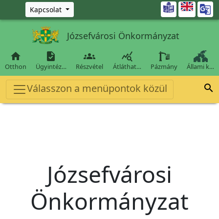
Ugrás a fő tartalomra

Kapcsolat
Józsefvárosi Önkormányzat




Otthon
Ügyintéz…
Részvétel
Átláthat…
Pázmány
Állami k…
Válasszon a menüpontok közül

Józsefvárosi
Önkormányzat