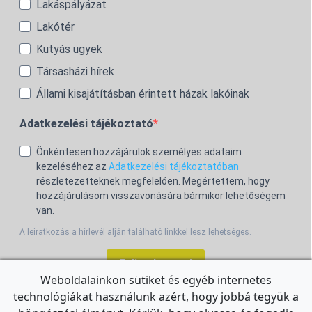
Lakáspályázat
Lakótér
Kutyás ügyek
Társasházi hírek
Állami kisajátításban érintett házak lakóinak
Adatkezelési tájékoztató
Önkéntesen hozzájárulok személyes adataim
kezeléséhez az
Adatkezelési tájékoztatóban
részletezetteknek megfelelően. Megértettem, hogy
hozzájárulásom visszavonására bármikor lehetőségem
van.
A leiratkozás a hírlevél alján található linkkel lesz lehetséges.
Feliratkozom!
Weboldalainkon sütiket és egyéb internetes
technológiákat használunk azért, hogy jobbá tegyük a
For the English Newsletter, click
HERE.