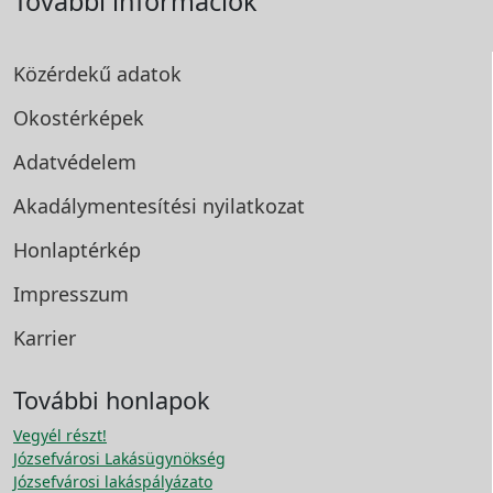
További információk
Közérdekű adatok
Okostérképek
Adatvédelem
Akadálymentesítési
nyilatkozat
Honlaptérkép
Impresszum
Karrier
További honlapok
Vegyél részt!
Józsefvárosi Lakásügynökség
Józsefvárosi lakáspályázato