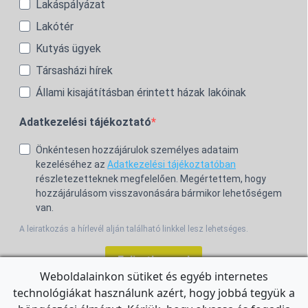
Lakáspályázat
Lakótér
Kutyás ügyek
Társasházi hírek
Állami kisajátításban érintett házak lakóinak
Adatkezelési tájékoztató
Önkéntesen hozzájárulok személyes adataim
kezeléséhez az
Adatkezelési tájékoztatóban
részletezetteknek megfelelően. Megértettem, hogy
hozzájárulásom visszavonására bármikor lehetőségem
van.
A leiratkozás a hírlevél alján található linkkel lesz lehetséges.
Feliratkozom!
Weboldalainkon sütiket és egyéb internetes
technológiákat használunk azért, hogy jobbá tegyük a
For the English Newsletter, click
HERE.