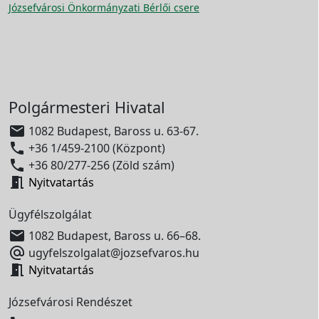
Józsefvárosi Önkormányzati Bérlői csere
Polgármesteri Hivatal

1082 Budapest, Baross u. 63-67.

+36 1/459-2100 (Központ)

+36 80/277-256 (Zöld szám)

Nyitvatartás
Ügyfélszolgálat

1082 Budapest, Baross u. 66–68.

ugyfelszolgalat@jozsefvaros.hu

Nyitvatartás
Józsefvárosi Rendészet