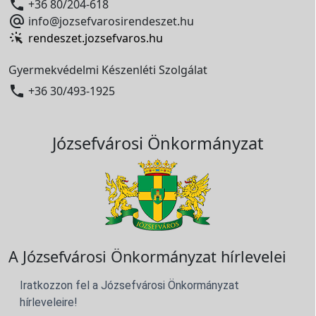

+36 80/204-618

info@jozsefvarosirendeszet.hu
rendeszet.jozsefvaros.hu
Gyermekvédelmi Készenléti Szolgálat

+36 30/493-1925
Józsefvárosi Önkormányzat
A Józsefvárosi Önkormányzat hírlevelei
Iratkozzon fel a Józsefvárosi Önkormányzat
hírleveleire!