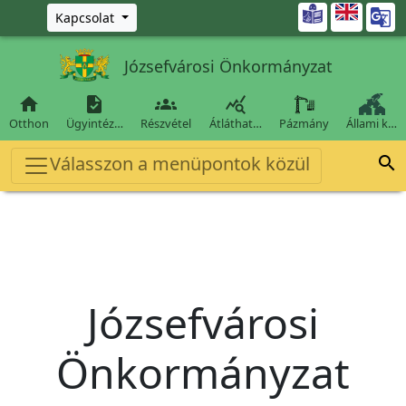
Ugrás a fő tartalomra

Kapcsolat
Józsefvárosi Önkormányzat




Otthon
Ügyintéz…
Részvétel
Átláthat…
Pázmány
Állami k…
Válasszon a menüpontok közül

Józsefvárosi
Önkormányzat