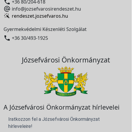

+36 80/204-618

info@jozsefvarosirendeszet.hu
rendeszet.jozsefvaros.hu
Gyermekvédelmi Készenléti Szolgálat

+36 30/493-1925
Józsefvárosi Önkormányzat
A Józsefvárosi Önkormányzat hírlevelei
Iratkozzon fel a Józsefvárosi Önkormányzat
hírleveleire!