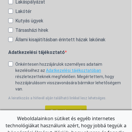
Lakáspályázat
Lakótér
Kutyás ügyek
Társasházi hírek
Állami kisajátításban érintett házak lakóinak
Adatkezelési tájékoztató
Önkéntesen hozzájárulok személyes adataim
kezeléséhez az
Adatkezelési tájékoztatóban
részletezetteknek megfelelően. Megértettem, hogy
hozzájárulásom visszavonására bármikor lehetőségem
van.
A leiratkozás a hírlevél alján található linkkel lesz lehetséges.
Feliratkozom!
Weboldalainkon sütiket és egyéb internetes
technológiákat használunk azért, hogy jobbá tegyük a
For the English Newsletter, click
HERE.