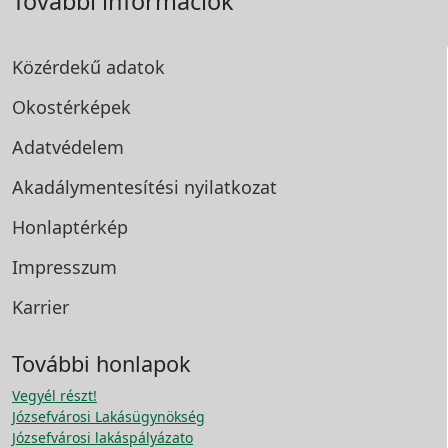
További információk
Közérdekű adatok
Okostérképek
Adatvédelem
Akadálymentesítési
nyilatkozat
Honlaptérkép
Impresszum
Karrier
További honlapok
Vegyél részt!
Józsefvárosi Lakásügynökség
Józsefvárosi lakáspályázato