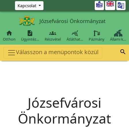
Ugrás a fő tartalomra

Kapcsolat
Józsefvárosi Önkormányzat




Otthon
Ügyintéz…
Részvétel
Átláthat…
Pázmány
Állami k…
Válasszon a menüpontok közül

Józsefvárosi
Önkormányzat