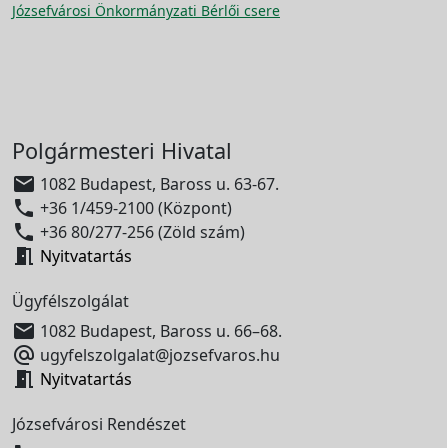
Józsefvárosi Önkormányzati Bérlői csere
Polgármesteri Hivatal

1082 Budapest, Baross u. 63-67.

+36 1/459-2100 (Központ)

+36 80/277-256 (Zöld szám)

Nyitvatartás
Ügyfélszolgálat

1082 Budapest, Baross u. 66–68.

ugyfelszolgalat@jozsefvaros.hu

Nyitvatartás
Józsefvárosi Rendészet