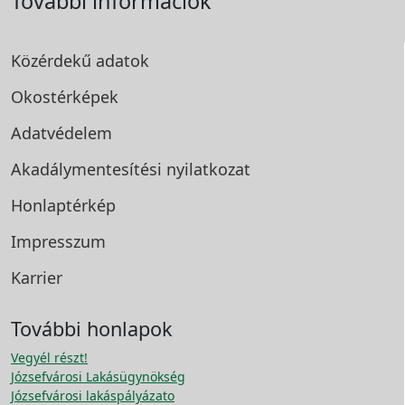
További információk
Közérdekű adatok
Okostérképek
Adatvédelem
Akadálymentesítési
nyilatkozat
Honlaptérkép
Impresszum
Karrier
További honlapok
Vegyél részt!
Józsefvárosi Lakásügynökség
Józsefvárosi lakáspályázato