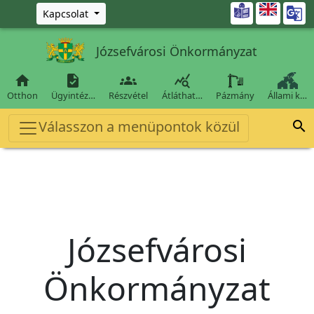
Ugrás a fő tartalomra

Kapcsolat
Józsefvárosi Önkormányzat




Otthon
Ügyintéz…
Részvétel
Átláthat…
Pázmány
Állami k…
Válasszon a menüpontok közül

Józsefvárosi
Önkormányzat