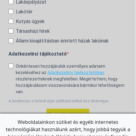
Lakáspályázat
Lakótér
Kutyás ügyek
Társasházi hírek
Állami kisajátításban érintett házak lakóinak
Adatkezelési tájékoztató
Önkéntesen hozzájárulok személyes adataim
kezeléséhez az
Adatkezelési tájékoztatóban
részletezetteknek megfelelően. Megértettem, hogy
hozzájárulásom visszavonására bármikor lehetőségem
van.
A leiratkozás a hírlevél alján található linkkel lesz lehetséges.
Feliratkozom!
Weboldalainkon sütiket és egyéb internetes
technológiákat használunk azért, hogy jobbá tegyük a
For the English Newsletter, click
HERE.