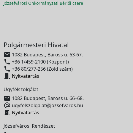
Józsefvárosi Önkormányzati Bérlői csere
Polgármesteri Hivatal

1082 Budapest, Baross u. 63-67.

+36 1/459-2100 (Központ)

+36 80/277-256 (Zöld szám)

Nyitvatartás
Ügyfélszolgálat

1082 Budapest, Baross u. 66–68.

ugyfelszolgalat@jozsefvaros.hu

Nyitvatartás
Józsefvárosi Rendészet