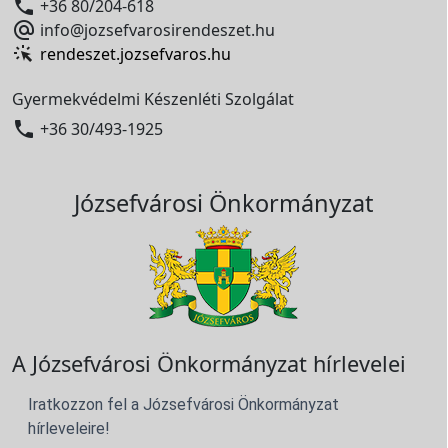

+36 80/204-618

info@jozsefvarosirendeszet.hu
rendeszet.jozsefvaros.hu
Gyermekvédelmi Készenléti Szolgálat

+36 30/493-1925
Józsefvárosi Önkormányzat
A Józsefvárosi Önkormányzat hírlevelei
Iratkozzon fel a Józsefvárosi Önkormányzat
hírleveleire!