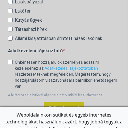
Lakáspályázat
Lakótér
Kutyás ügyek
Társasházi hírek
Állami kisajátításban érintett házak lakóinak
Adatkezelési tájékoztató
Önkéntesen hozzájárulok személyes adataim
kezeléséhez az
Adatkezelési tájékoztatóban
részletezetteknek megfelelően. Megértettem, hogy
hozzájárulásom visszavonására bármikor lehetőségem
van.
A leiratkozás a hírlevél alján található linkkel lesz lehetséges.
Feliratkozom!
Weboldalainkon sütiket és egyéb internetes
technológiákat használunk azért, hogy jobbá tegyük a
For the English Newsletter, click
HERE.