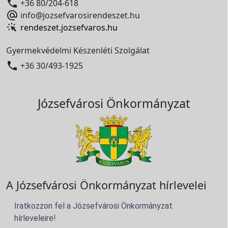

+36 80/204-618

info@jozsefvarosirendeszet.hu
rendeszet.jozsefvaros.hu
Gyermekvédelmi Készenléti Szolgálat

+36 30/493-1925
Józsefvárosi Önkormányzat
A Józsefvárosi Önkormányzat hírlevelei
Iratkozzon fel a Józsefvárosi Önkormányzat
hírleveleire!