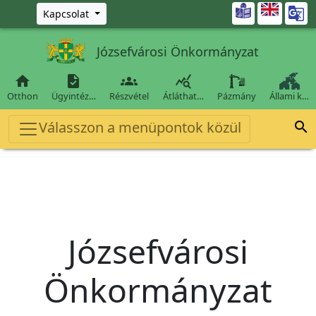
Ugrás a fő tartalomra

Kapcsolat
Józsefvárosi Önkormányzat




Otthon
Ügyintéz…
Részvétel
Átláthat…
Pázmány
Állami k…
Válasszon a menüpontok közül

Józsefvárosi
Önkormányzat