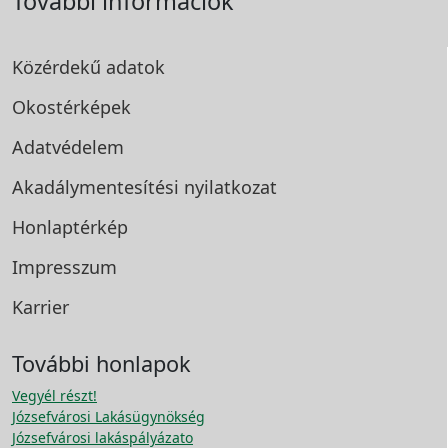
További információk
Közérdekű adatok
Okostérképek
Adatvédelem
Akadálymentesítési
nyilatkozat
Honlaptérkép
Impresszum
Karrier
További honlapok
Vegyél részt!
Józsefvárosi Lakásügynökség
Józsefvárosi lakáspályázato