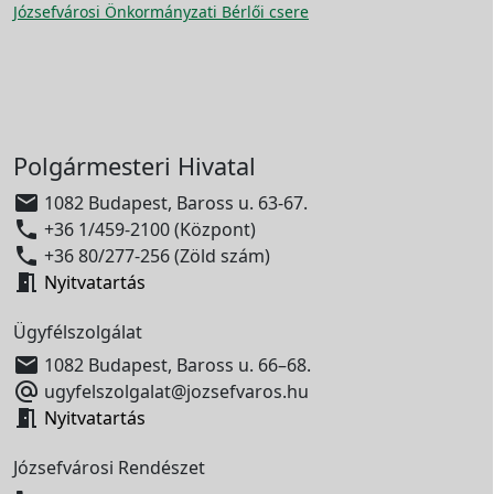
Józsefvárosi Önkormányzati Bérlői csere
Polgármesteri Hivatal

1082 Budapest, Baross u. 63-67.

+36 1/459-2100 (Központ)

+36 80/277-256 (Zöld szám)

Nyitvatartás
Ügyfélszolgálat

1082 Budapest, Baross u. 66–68.

ugyfelszolgalat@jozsefvaros.hu

Nyitvatartás
Józsefvárosi Rendészet