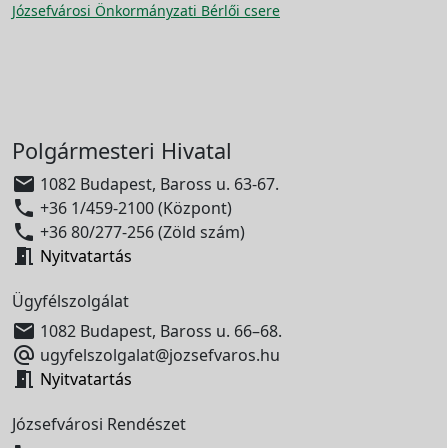
Józsefvárosi Önkormányzati Bérlői csere
Polgármesteri Hivatal

1082 Budapest, Baross u. 63-67.

+36 1/459-2100 (Központ)

+36 80/277-256 (Zöld szám)

Nyitvatartás
Ügyfélszolgálat

1082 Budapest, Baross u. 66–68.

ugyfelszolgalat@jozsefvaros.hu

Nyitvatartás
Józsefvárosi Rendészet