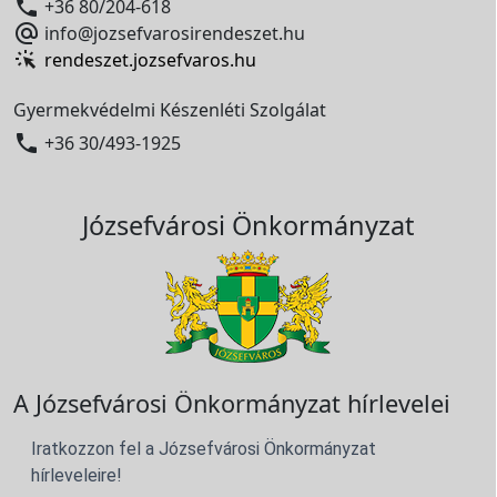

+36 80/204-618

info@jozsefvarosirendeszet.hu
rendeszet.jozsefvaros.hu
Gyermekvédelmi Készenléti Szolgálat

+36 30/493-1925
Józsefvárosi Önkormányzat
A Józsefvárosi Önkormányzat hírlevelei
Iratkozzon fel a Józsefvárosi Önkormányzat
hírleveleire!