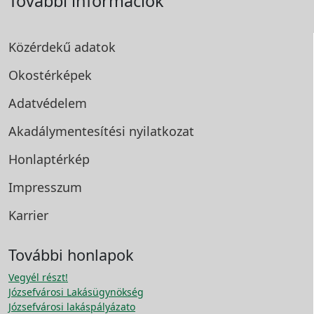
További információk
Közérdekű adatok
Okostérképek
Adatvédelem
Akadálymentesítési
nyilatkozat
Honlaptérkép
Impresszum
Karrier
További honlapok
Vegyél részt!
Józsefvárosi Lakásügynökség
Józsefvárosi lakáspályázato