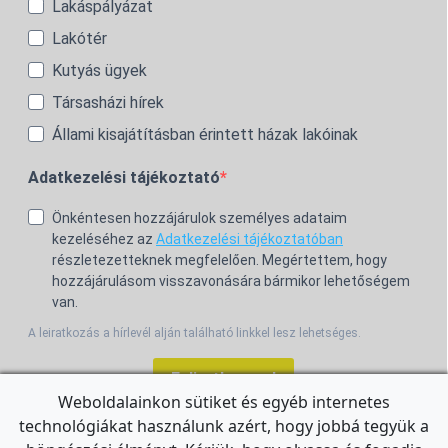
Lakáspályázat
Lakótér
Kutyás ügyek
Társasházi hírek
Állami kisajátításban érintett házak lakóinak
Adatkezelési tájékoztató
Önkéntesen hozzájárulok személyes adataim
kezeléséhez az
Adatkezelési tájékoztatóban
részletezetteknek megfelelően. Megértettem, hogy
hozzájárulásom visszavonására bármikor lehetőségem
van.
A leiratkozás a hírlevél alján található linkkel lesz lehetséges.
Feliratkozom!
Weboldalainkon sütiket és egyéb internetes
technológiákat használunk azért, hogy jobbá tegyük a
For the English Newsletter, click
HERE.