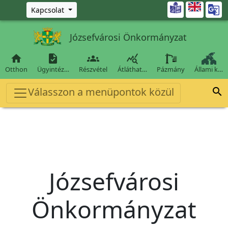
Ugrás a fő tartalomra

Kapcsolat
Józsefvárosi Önkormányzat




Otthon
Ügyintéz…
Részvétel
Átláthat…
Pázmány
Állami k…
Válasszon a menüpontok közül

Józsefvárosi
Önkormányzat