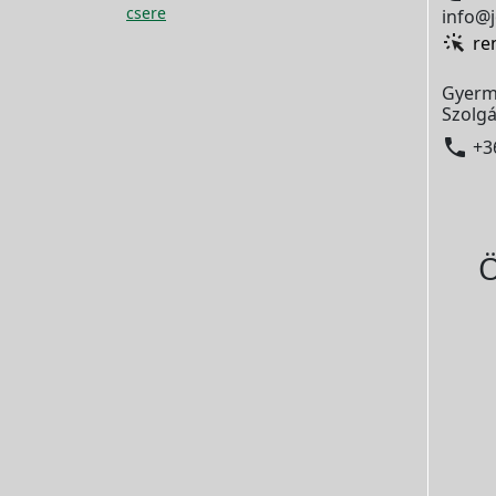
csere
info@j
re
Gyerm
Szolgá

+3
Ö