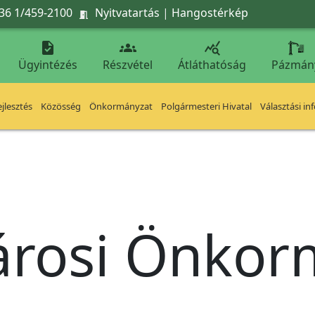
36 1/459-2100
Nyitvatartás
|
Hangostérkép




Ügyintézés
Részvétel
Átláthatóság
Pázmán
jlesztés
Közösség
Önkormányzat
Polgármesteri Hivatal
Választási in
árosi Önko