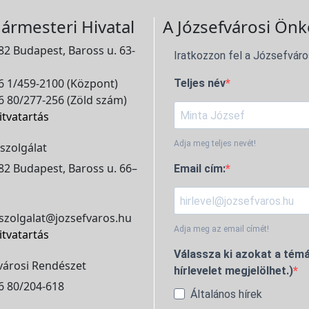
ármesteri Hivatal
A Józsefvárosi Önk
2 Budapest, Baross u. 63-
Iratkozzon fel a Józsefváro
 1/459-2100 (Központ)
Teljes név
 80/277-256 (Zöld szám)
itvatartás
Adja meg teljes nevét!
szolgálat
2 Budapest, Baross u. 66–
Email cím:
szolgalat@jozsefvaros.hu
Adja meg az email címét!
itvatartás
Válassza ki azokat a témá
városi Rendészet
hírlevelet megjelölhet.)
6 80/204-618
Általános hírek