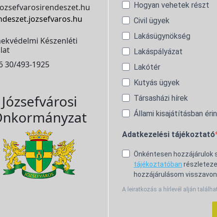
Hogyan vehetek részt
ozsefvarosirendeszet.hu
ndeszet.jozsefvaros.hu
Civil ügyek
Lakásügynökség
ekvédelmi Készenléti
lat
Lakáspályázat
6 30/493-1925
Lakótér
Kutyás ügyek
Józsefvárosi
Társasházi hírek
nkormányzat
Állami kisajátításban éri
Adatkezelési tájékoztató
Önkéntesen hozzájárulok
tájékoztatóban
részleteze
hozzájárulásom visszavon
A leiratkozás a hírlevél alján találha