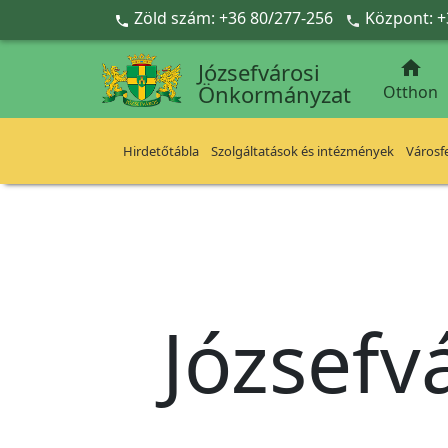
Ugrás a fő tartalomra
Zöld szám: +36 80/277-256
Központ: +



Józsefvárosi
Önkormányzat
Otthon
Hirdetőtábla
Szolgáltatások és intézmények
Városfe
Józsefv