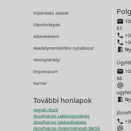
Polg
Közérdekű adatok

108
Okostérképek
67.

+36
Adatvédelem

+36
Akadálymentesítési
nyilatkozat

Ny
Honlaptérkép
Ügyfél

108
Impresszum
68.
Karrier

ugyfel
További honlapok

Ny
Vegyél részt!
József
Józsefvárosi Lakásügynökség

+3
Józsefvárosi lakáspályázato

Józsefvárosi Önkormányzati Bérlői