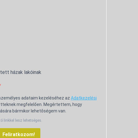
ntett házak lakóinak
 személyes adataim kezeléséhez az
Adatkezelési
tteknek megfelelően. Megértettem, hogy
ására bármikor lehetőségem van.
tó linkkel lesz lehetséges.
Feliratkozom!