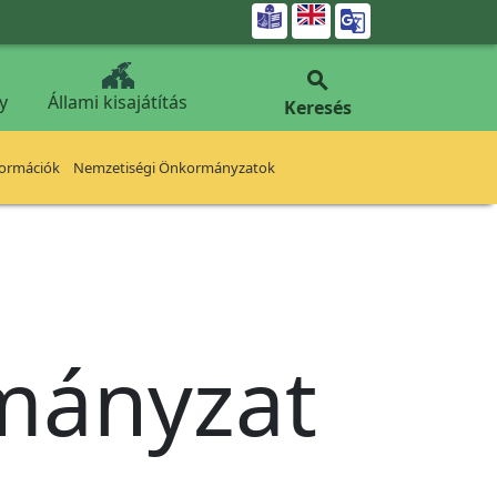


y
Állami kisajátítás
Keresés
formációk
Nemzetiségi Önkormányzatok
rmányzat