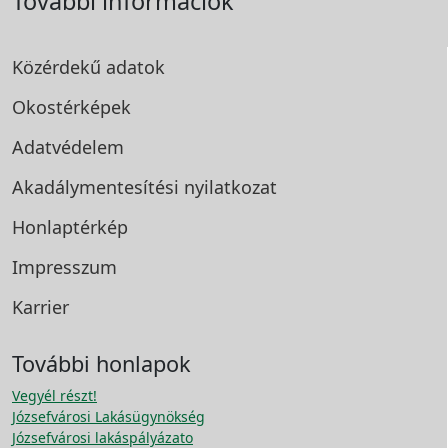
További információk
Közérdekű adatok
Okostérképek
Adatvédelem
Akadálymentesítési
nyilatkozat
Honlaptérkép
Impresszum
Karrier
További honlapok
Vegyél részt!
Józsefvárosi Lakásügynökség
Józsefvárosi lakáspályázato