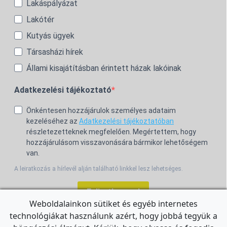
Lakáspályázat
Lakótér
Kutyás ügyek
Társasházi hírek
Állami kisajátításban érintett házak lakóinak
Adatkezelési tájékoztató
Önkéntesen hozzájárulok személyes adataim
kezeléséhez az
Adatkezelési tájékoztatóban
részletezetteknek megfelelően. Megértettem, hogy
hozzájárulásom visszavonására bármikor lehetőségem
van.
A leiratkozás a hírlevél alján található linkkel lesz lehetséges.
Feliratkozom!
Weboldalainkon sütiket és egyéb internetes
technológiákat használunk azért, hogy jobbá tegyük a
For the English Newsletter, click
HERE.