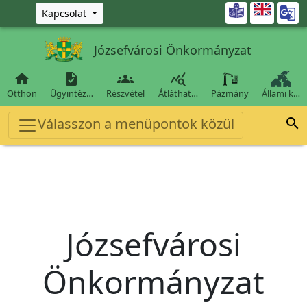
Ugrás a fő tartalomra

Kapcsolat
Józsefvárosi Önkormányzat




Otthon
Ügyintéz…
Részvétel
Átláthat…
Pázmány
Állami k…
Válasszon a menüpontok közül

Józsefvárosi
Önkormányzat