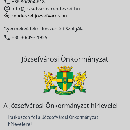

+36 80/204-618

info@jozsefvarosirendeszet.hu
rendeszet.jozsefvaros.hu
Gyermekvédelmi Készenléti Szolgálat

+36 30/493-1925
Józsefvárosi Önkormányzat
A Józsefvárosi Önkormányzat hírlevelei
Iratkozzon fel a Józsefvárosi Önkormányzat
hírleveleire!