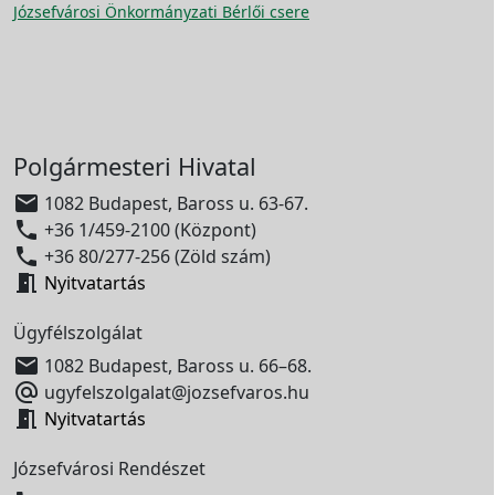
Józsefvárosi Önkormányzati Bérlői csere
Polgármesteri Hivatal

1082 Budapest, Baross u. 63-67.

+36 1/459-2100 (Központ)

+36 80/277-256 (Zöld szám)

Nyitvatartás
Ügyfélszolgálat

1082 Budapest, Baross u. 66–68.

ugyfelszolgalat@jozsefvaros.hu

Nyitvatartás
Józsefvárosi Rendészet