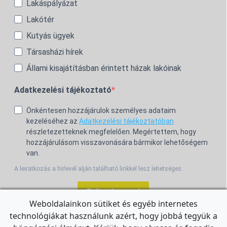
Lakáspályázat
Lakótér
Kutyás ügyek
Társasházi hírek
Állami kisajátításban érintett házak lakóinak
Adatkezelési tájékoztató
Önkéntesen hozzájárulok személyes adataim
kezeléséhez az
Adatkezelési tájékoztatóban
részletezetteknek megfelelően. Megértettem, hogy
hozzájárulásom visszavonására bármikor lehetőségem
van.
A leiratkozás a hírlevél alján található linkkel lesz lehetséges.
Feliratkozom!
Weboldalainkon sütiket és egyéb internetes
technológiákat használunk azért, hogy jobbá tegyük a
For the English Newsletter, click
HERE.