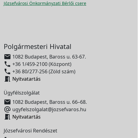
Józsefvárosi Önkormányzati Bérlői csere
Polgármesteri Hivatal

1082 Budapest, Baross u. 63-67.

+36 1/459-2100 (Központ)

+36 80/277-256 (Zöld szám)

Nyitvatartás
Ügyfélszolgálat

1082 Budapest, Baross u. 66–68.

ugyfelszolgalat@jozsefvaros.hu

Nyitvatartás
Józsefvárosi Rendészet