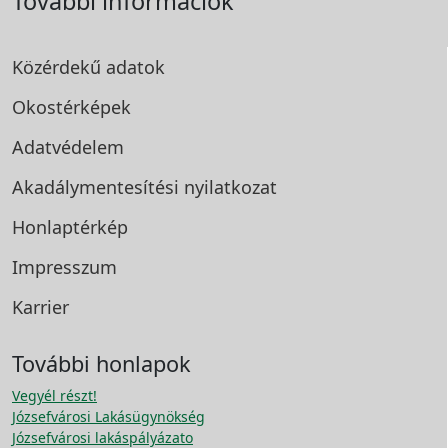
További információk
Közérdekű adatok
Okostérképek
Adatvédelem
Akadálymentesítési
nyilatkozat
Honlaptérkép
Impresszum
Karrier
További honlapok
Vegyél részt!
Józsefvárosi Lakásügynökség
Józsefvárosi lakáspályázato