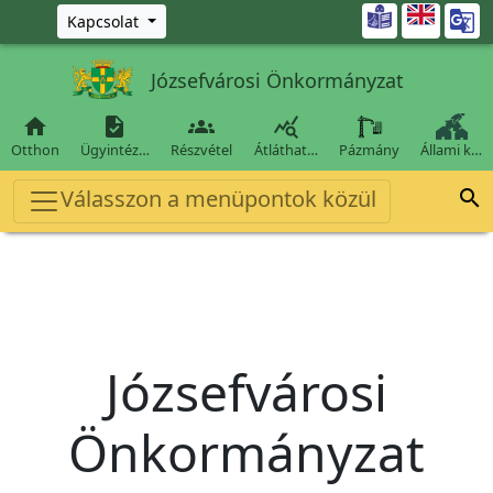
Ugrás a fő tartalomra

Kapcsolat
Józsefvárosi Önkormányzat




Otthon
Ügyintéz…
Részvétel
Átláthat…
Pázmány
Állami k…
Válasszon a menüpontok közül

Józsefvárosi
Önkormányzat