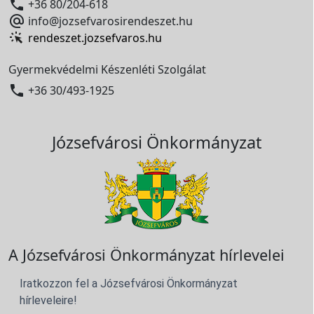

+36 80/204-618

info@jozsefvarosirendeszet.hu
rendeszet.jozsefvaros.hu
Gyermekvédelmi Készenléti Szolgálat

+36 30/493-1925
Józsefvárosi Önkormányzat
A Józsefvárosi Önkormányzat hírlevelei
Iratkozzon fel a Józsefvárosi Önkormányzat
hírleveleire!