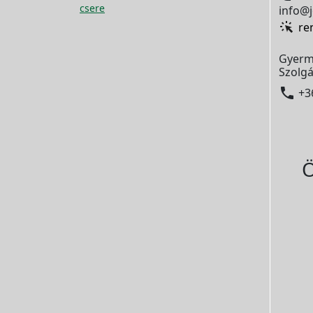
csere
info@j
re
Gyerm
Szolgá

+3
Ö