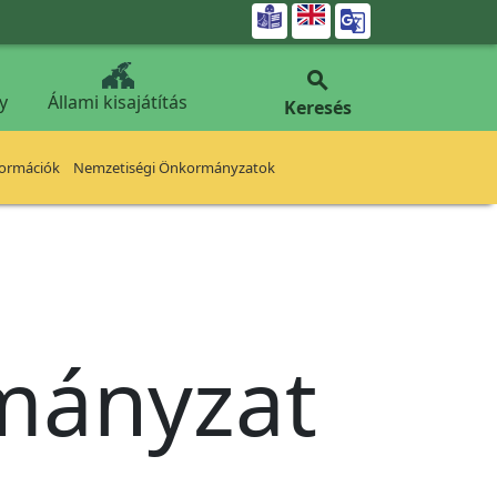


y
Állami kisajátítás
Keresés
formációk
Nemzetiségi Önkormányzatok
rmányzat