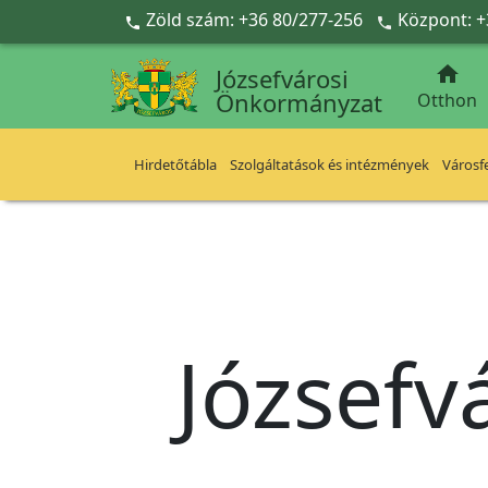
Ugrás a fő tartalomra
Zöld szám: +36 80/277-256
Központ: +



Józsefvárosi
Önkormányzat
Otthon
Hirdetőtábla
Szolgáltatások és intézmények
Városfe
Józsefv