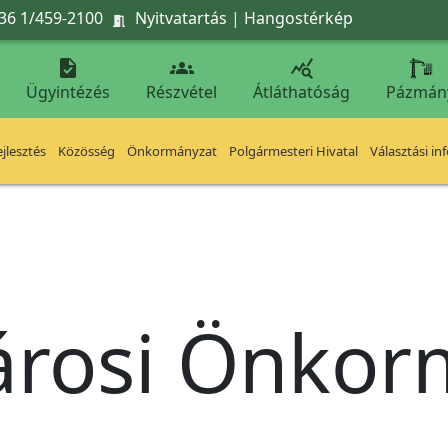
36 1/459-2100
Nyitvatartás
|
Hangostérkép




Ügyintézés
Részvétel
Átláthatóság
Pázmán
jlesztés
Közösség
Önkormányzat
Polgármesteri Hivatal
Választási in
árosi Önko