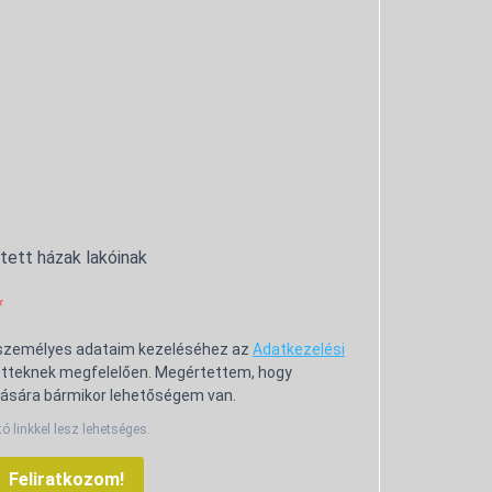
ntett házak lakóinak
 személyes adataim kezeléséhez az
Adatkezelési
tteknek megfelelően. Megértettem, hogy
ására bármikor lehetőségem van.
tó linkkel lesz lehetséges.
Feliratkozom!