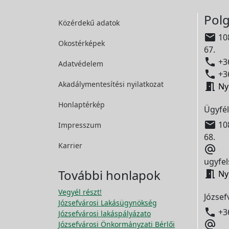
Polg
Közérdekű adatok

108
Okostérképek
67.

+36
Adatvédelem

+36
Akadálymentesítési
nyilatkozat

Ny
Honlaptérkép
Ügyfél

108
Impresszum
68.
Karrier

ugyfel
További honlapok

Ny
Vegyél részt!
József
Józsefvárosi Lakásügynökség

+3
Józsefvárosi lakáspályázato

Józsefvárosi Önkormányzati Bérlői