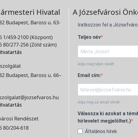
ármesteri Hivatal
A Józsefvárosi Önk
2 Budapest, Baross u. 63-
Iratkozzon fel a Józsefváro
 1/459-2100 (Központ)
Teljes név
 80/277-256 (Zöld szám)
itvatartás
Adja meg teljes nevét!
szolgálat
2 Budapest, Baross u. 66–
Email cím:
szolgalat@jozsefvaros.hu
Adja meg az email címét!
itvatartás
Válassza ki azokat a témá
városi Rendészet
hírlevelet megjelölhet.)
6 80/204-618
Általános hírek