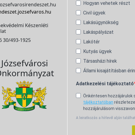
Hogyan vehetek részt
ozsefvarosirendeszet.hu
ndeszet.jozsefvaros.hu
Civil ügyek
Lakásügynökség
ekvédelmi Készenléti
lat
Lakáspályázat
6 30/493-1925
Lakótér
Kutyás ügyek
Józsefvárosi
Társasházi hírek
nkormányzat
Állami kisajátításban éri
Adatkezelési tájékoztató
Önkéntesen hozzájárulok
tájékoztatóban
részleteze
hozzájárulásom visszavon
A leiratkozás a hírlevél alján találha