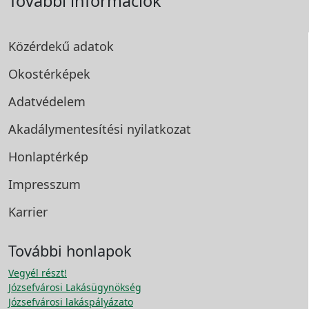
További információk
Közérdekű adatok
Okostérképek
Adatvédelem
Akadálymentesítési
nyilatkozat
Honlaptérkép
Impresszum
Karrier
További honlapok
Vegyél részt!
Józsefvárosi Lakásügynökség
Józsefvárosi lakáspályázato