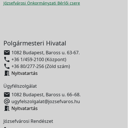
Józsefvárosi Önkormányzati Bérlői csere
Polgármesteri Hivatal

1082 Budapest, Baross u. 63-67.

+36 1/459-2100 (Központ)

+36 80/277-256 (Zöld szám)

Nyitvatartás
Ügyfélszolgálat

1082 Budapest, Baross u. 66–68.

ugyfelszolgalat@jozsefvaros.hu

Nyitvatartás
Józsefvárosi Rendészet