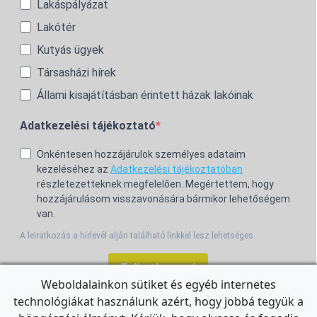
Lakáspályázat
Lakótér
Kutyás ügyek
Társasházi hírek
Állami kisajátításban érintett házak lakóinak
Adatkezelési tájékoztató
Önkéntesen hozzájárulok személyes adataim
kezeléséhez az
Adatkezelési tájékoztatóban
részletezetteknek megfelelően. Megértettem, hogy
hozzájárulásom visszavonására bármikor lehetőségem
van.
A leiratkozás a hírlevél alján található linkkel lesz lehetséges.
Feliratkozom!
Weboldalainkon sütiket és egyéb internetes
technológiákat használunk azért, hogy jobbá tegyük a
For the English Newsletter, click
HERE.