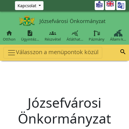
Ugrás a fő tartalomra

Kapcsolat
Józsefvárosi Önkormányzat




Otthon
Ügyintéz…
Részvétel
Átláthat…
Pázmány
Állami k…
Válasszon a menüpontok közül

Józsefvárosi
Önkormányzat