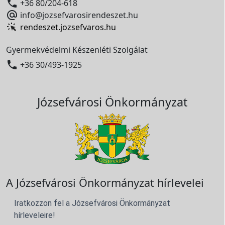

+36 80/204-618

info@jozsefvarosirendeszet.hu
rendeszet.jozsefvaros.hu
Gyermekvédelmi Készenléti Szolgálat

+36 30/493-1925
Józsefvárosi Önkormányzat
A Józsefvárosi Önkormányzat hírlevelei
Iratkozzon fel a Józsefvárosi Önkormányzat
hírleveleire!