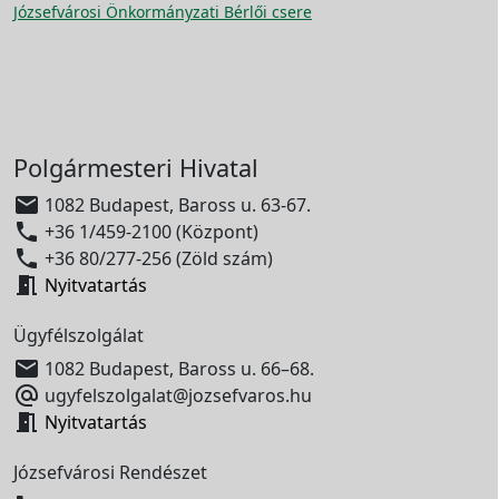
Józsefvárosi Önkormányzati Bérlői csere
Polgármesteri Hivatal

1082 Budapest, Baross u. 63-67.

+36 1/459-2100 (Központ)

+36 80/277-256 (Zöld szám)

Nyitvatartás
Ügyfélszolgálat

1082 Budapest, Baross u. 66–68.

ugyfelszolgalat@jozsefvaros.hu

Nyitvatartás
Józsefvárosi Rendészet