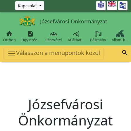
Ugrás a fő tartalomra

Kapcsolat
Józsefvárosi Önkormányzat




Otthon
Ügyintéz…
Részvétel
Átláthat…
Pázmány
Állami k…
Válasszon a menüpontok közül

Józsefvárosi
Önkormányzat