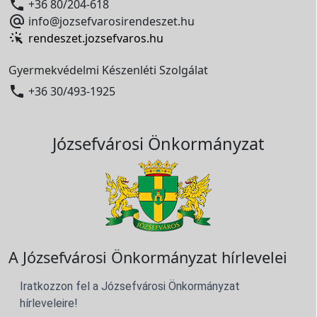

+36 80/204-618

info@jozsefvarosirendeszet.hu
rendeszet.jozsefvaros.hu
Gyermekvédelmi Készenléti Szolgálat

+36 30/493-1925
Józsefvárosi Önkormányzat
A Józsefvárosi Önkormányzat hírlevelei
Iratkozzon fel a Józsefvárosi Önkormányzat
hírleveleire!