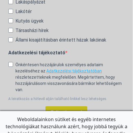
Lakáspályázat
Lakótér
Kutyás ügyek
Társasházi hírek
Állami kisajátításban érintett házak lakóinak
Adatkezelési tájékoztató
Önkéntesen hozzájárulok személyes adataim
kezeléséhez az
Adatkezelési tájékoztatóban
részletezetteknek megfelelően. Megértettem, hogy
hozzájárulásom visszavonására bármikor lehetőségem
van.
A leiratkozás a hírlevél alján található linkkel lesz lehetséges.
Feliratkozom!
Weboldalainkon sütiket és egyéb internetes
technológiákat használunk azért, hogy jobbá tegyük a
For the English Newsletter, click
HERE.