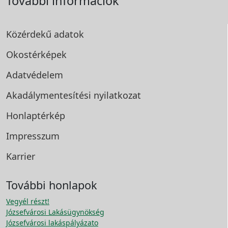
További információk
Közérdekű adatok
Okostérképek
Adatvédelem
Akadálymentesítési
nyilatkozat
Honlaptérkép
Impresszum
Karrier
További honlapok
Vegyél részt!
Józsefvárosi Lakásügynökség
Józsefvárosi lakáspályázato