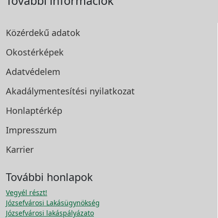
További információk
Közérdekű adatok
Okostérképek
Adatvédelem
Akadálymentesítési
nyilatkozat
Honlaptérkép
Impresszum
Karrier
További honlapok
Vegyél részt!
Józsefvárosi Lakásügynökség
Józsefvárosi lakáspályázato