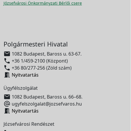
Józsefvárosi Önkormányzati Bérlői csere
Polgármesteri Hivatal

1082 Budapest, Baross u. 63-67.

+36 1/459-2100 (Központ)

+36 80/277-256 (Zöld szám)

Nyitvatartás
Ügyfélszolgálat

1082 Budapest, Baross u. 66–68.

ugyfelszolgalat@jozsefvaros.hu

Nyitvatartás
Józsefvárosi Rendészet