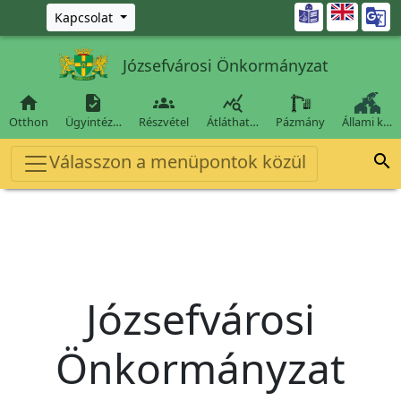
Ugrás a fő tartalomra

Kapcsolat
Józsefvárosi Önkormányzat




Otthon
Ügyintéz…
Részvétel
Átláthat…
Pázmány
Állami k…
Válasszon a menüpontok közül

Józsefvárosi
Önkormányzat