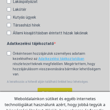
Lakáspályázat
Lakótér
Kutyás ügyek
Társasházi hírek
Állami kisajátításban érintett házak lakóinak
Adatkezelési tájékoztató
Önkéntesen hozzájárulok személyes adataim
kezeléséhez az
Adatkezelési tájékoztatóban
részletezetteknek megfelelően. Megértettem, hogy
hozzájárulásom visszavonására bármikor lehetőségem
van.
A leiratkozás a hírlevél alján található linkkel lesz lehetséges.
Feliratkozom!
Weboldalainkon sütiket és egyéb internetes
technológiákat használunk azért, hogy jobbá tegyük a
For the English Newsletter, click
HERE.