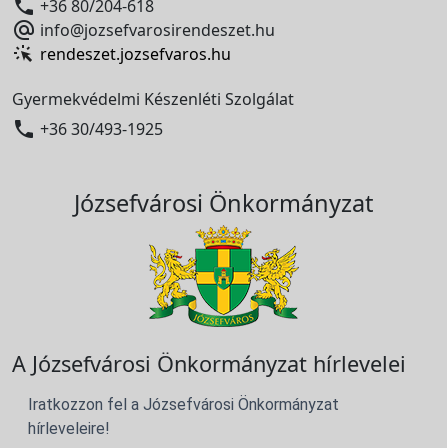

+36 80/204-618

info@jozsefvarosirendeszet.hu
rendeszet.jozsefvaros.hu
Gyermekvédelmi Készenléti Szolgálat

+36 30/493-1925
Józsefvárosi Önkormányzat
A Józsefvárosi Önkormányzat hírlevelei
Iratkozzon fel a Józsefvárosi Önkormányzat
hírleveleire!