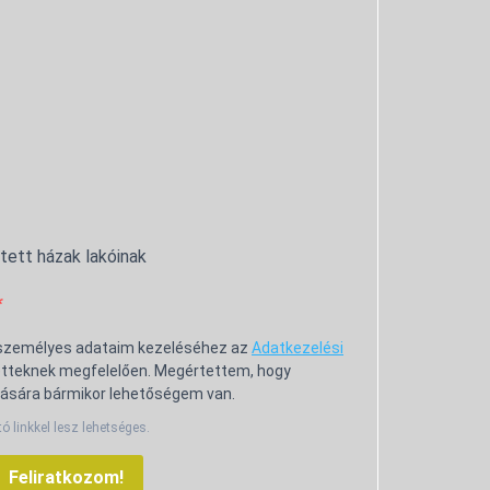
ntett házak lakóinak
 személyes adataim kezeléséhez az
Adatkezelési
tteknek megfelelően. Megértettem, hogy
ására bármikor lehetőségem van.
tó linkkel lesz lehetséges.
Feliratkozom!