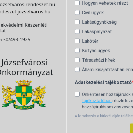
Hogyan vehetek részt
ozsefvarosirendeszet.hu
ndeszet.jozsefvaros.hu
Civil ügyek
Lakásügynökség
ekvédelmi Készenléti
lat
Lakáspályázat
6 30/493-1925
Lakótér
Kutyás ügyek
Józsefvárosi
Társasházi hírek
nkormányzat
Állami kisajátításban éri
Adatkezelési tájékoztató
Önkéntesen hozzájárulok
tájékoztatóban
részleteze
hozzájárulásom visszavon
A leiratkozás a hírlevél alján találha