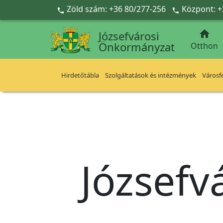
Ugrás a fő tartalomra
Zöld szám: +36 80/277-256
Központ: +



Józsefvárosi
Önkormányzat
Otthon
Hirdetőtábla
Szolgáltatások és intézmények
Városfe
Józsefv