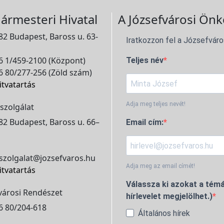
ármesteri Hivatal
A Józsefvárosi Önk
2 Budapest, Baross u. 63-
Iratkozzon fel a Józsefváro
 1/459-2100 (Központ)
Teljes név
 80/277-256 (Zöld szám)
itvatartás
Adja meg teljes nevét!
szolgálat
2 Budapest, Baross u. 66–
Email cím:
szolgalat@jozsefvaros.hu
Adja meg az email címét!
itvatartás
Válassza ki azokat a témá
városi Rendészet
hírlevelet megjelölhet.)
6 80/204-618
Általános hírek