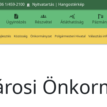
36 1/459-2100
Nyitvatartás
|
Hangostérkép




Ügyintézés
Részvétel
Átláthatóság
Pázmán
jlesztés
Közösség
Önkormányzat
Polgármesteri Hivatal
Választási in
árosi Önko