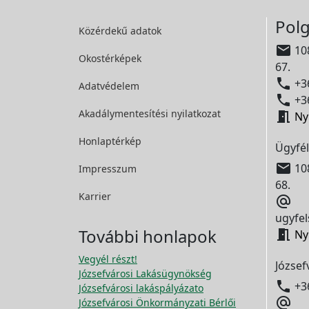
Polg
Közérdekű adatok

108
Okostérképek
67.

+36
Adatvédelem

+36
Akadálymentesítési
nyilatkozat

Ny
Honlaptérkép
Ügyfél

108
Impresszum
68.
Karrier

ugyfel
További honlapok

Ny
Vegyél részt!
József
Józsefvárosi Lakásügynökség

+3
Józsefvárosi lakáspályázato

Józsefvárosi Önkormányzati Bérlői