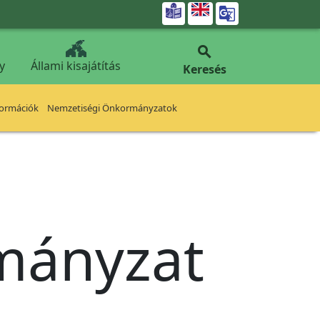


y
Állami kisajátítás
Keresés
formációk
Nemzetiségi Önkormányzatok
rmányzat