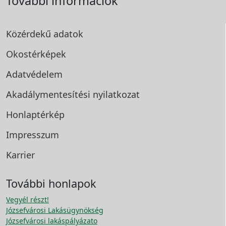
További információk
Közérdekű adatok
Okostérképek
Adatvédelem
Akadálymentesítési
nyilatkozat
Honlaptérkép
Impresszum
Karrier
További honlapok
Vegyél részt!
Józsefvárosi Lakásügynökség
Józsefvárosi lakáspályázato