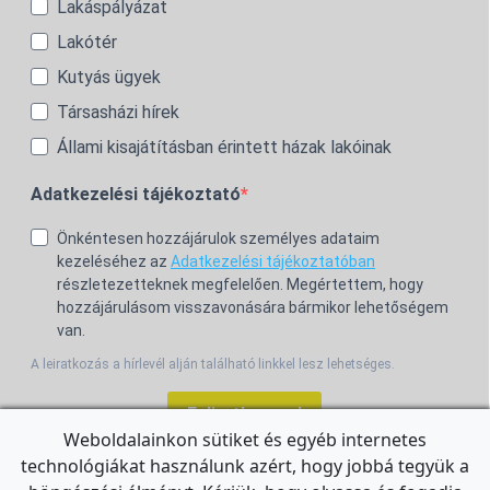
Lakáspályázat
Lakótér
Kutyás ügyek
Társasházi hírek
Állami kisajátításban érintett házak lakóinak
Adatkezelési tájékoztató
Önkéntesen hozzájárulok személyes adataim
kezeléséhez az
Adatkezelési tájékoztatóban
részletezetteknek megfelelően. Megértettem, hogy
hozzájárulásom visszavonására bármikor lehetőségem
van.
A leiratkozás a hírlevél alján található linkkel lesz lehetséges.
Feliratkozom!
Weboldalainkon sütiket és egyéb internetes
technológiákat használunk azért, hogy jobbá tegyük a
For the English Newsletter, click
HERE.