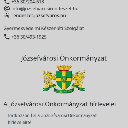

+36 80/204-618

info@jozsefvarosirendeszet.hu
rendeszet.jozsefvaros.hu
Gyermekvédelmi Készenléti Szolgálat

+36 30/493-1925
Józsefvárosi Önkormányzat
A Józsefvárosi Önkormányzat hírlevelei
Iratkozzon fel a Józsefvárosi Önkormányzat
hírleveleire!