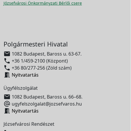
Józsefvárosi Önkormányzati Bérlői csere
Polgármesteri Hivatal

1082 Budapest, Baross u. 63-67.

+36 1/459-2100 (Központ)

+36 80/277-256 (Zöld szám)

Nyitvatartás
Ügyfélszolgálat

1082 Budapest, Baross u. 66–68.

ugyfelszolgalat@jozsefvaros.hu

Nyitvatartás
Józsefvárosi Rendészet