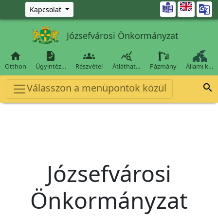
Ugrás a fő tartalomra

Kapcsolat
Józsefvárosi Önkormányzat




Otthon
Ügyintéz…
Részvétel
Átláthat…
Pázmány
Állami k…
Válasszon a menüpontok közül

Józsefvárosi
Önkormányzat