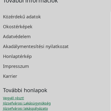
További információk
Közérdekű adatok
Okostérképek
Adatvédelem
Akadálymentesítési
nyilatkozat
Honlaptérkép
Impresszum
Karrier
További honlapok
Vegyél részt!
Józsefvárosi Lakásügynökség
Józsefvárosi lakáspályázato