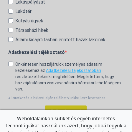
Lakáspályázat
Lakótér
Kutyás ügyek
Társasházi hírek
Állami kisajátításban érintett házak lakóinak
Adatkezelési tájékoztató
Önkéntesen hozzájárulok személyes adataim
kezeléséhez az
Adatkezelési tájékoztatóban
részletezetteknek megfelelően. Megértettem, hogy
hozzájárulásom visszavonására bármikor lehetőségem
van.
A leiratkozás a hírlevél alján található linkkel lesz lehetséges.
Feliratkozom!
Weboldalainkon sütiket és egyéb internetes
technológiákat használunk azért, hogy jobbá tegyük a
For the English Newsletter, click
HERE.