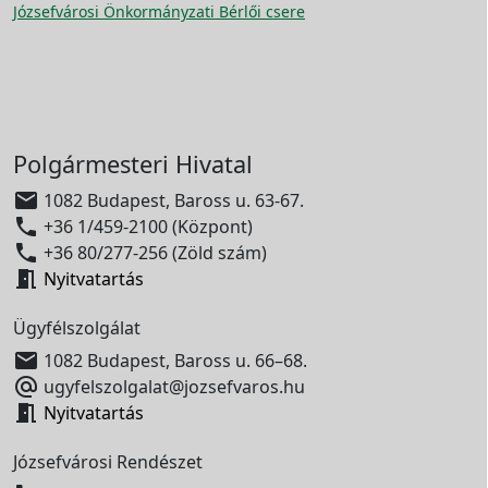
Józsefvárosi Önkormányzati Bérlői csere
Polgármesteri Hivatal

1082 Budapest, Baross u. 63-67.

+36 1/459-2100 (Központ)

+36 80/277-256 (Zöld szám)

Nyitvatartás
Ügyfélszolgálat

1082 Budapest, Baross u. 66–68.

ugyfelszolgalat@jozsefvaros.hu

Nyitvatartás
Józsefvárosi Rendészet