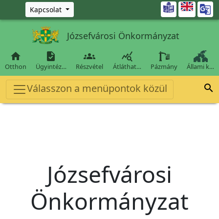
Ugrás a fő tartalomra

Kapcsolat
Józsefvárosi Önkormányzat




Otthon
Ügyintéz…
Részvétel
Átláthat…
Pázmány
Állami k…
Válasszon a menüpontok közül

Józsefvárosi
Önkormányzat