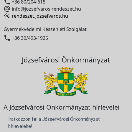

+36 80/204-618

info@jozsefvarosirendeszet.hu
rendeszet.jozsefvaros.hu
Gyermekvédelmi Készenléti Szolgálat

+36 30/493-1925
Józsefvárosi Önkormányzat
A Józsefvárosi Önkormányzat hírlevelei
Iratkozzon fel a Józsefvárosi Önkormányzat
hírleveleire!