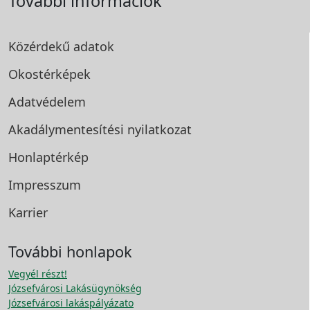
További információk
Közérdekű adatok
Okostérképek
Adatvédelem
Akadálymentesítési
nyilatkozat
Honlaptérkép
Impresszum
Karrier
További honlapok
Vegyél részt!
Józsefvárosi Lakásügynökség
Józsefvárosi lakáspályázato