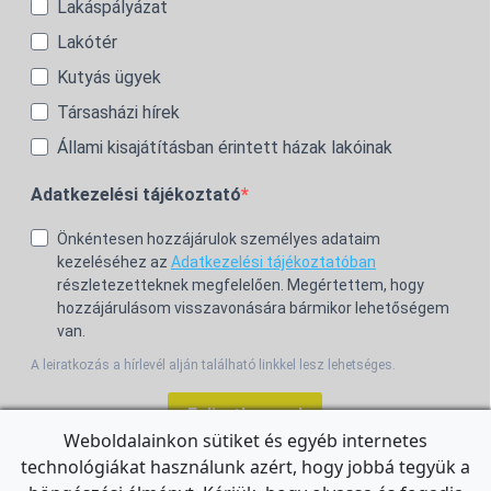
Lakáspályázat
Lakótér
Kutyás ügyek
Társasházi hírek
Állami kisajátításban érintett házak lakóinak
Adatkezelési tájékoztató
Önkéntesen hozzájárulok személyes adataim
kezeléséhez az
Adatkezelési tájékoztatóban
részletezetteknek megfelelően. Megértettem, hogy
hozzájárulásom visszavonására bármikor lehetőségem
van.
A leiratkozás a hírlevél alján található linkkel lesz lehetséges.
Feliratkozom!
Weboldalainkon sütiket és egyéb internetes
technológiákat használunk azért, hogy jobbá tegyük a
For the English Newsletter, click
HERE.