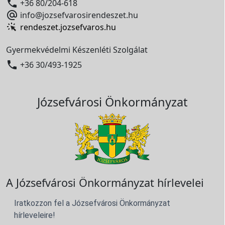

+36 80/204-618

info@jozsefvarosirendeszet.hu
rendeszet.jozsefvaros.hu
Gyermekvédelmi Készenléti Szolgálat

+36 30/493-1925
Józsefvárosi Önkormányzat
A Józsefvárosi Önkormányzat hírlevelei
Iratkozzon fel a Józsefvárosi Önkormányzat
hírleveleire!