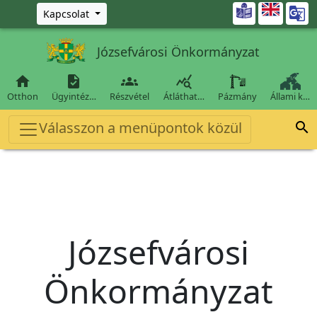
Ugrás a fő tartalomra

Kapcsolat
Józsefvárosi Önkormányzat




Otthon
Ügyintéz…
Részvétel
Átláthat…
Pázmány
Állami k…
Válasszon a menüpontok közül

Józsefvárosi
Önkormányzat