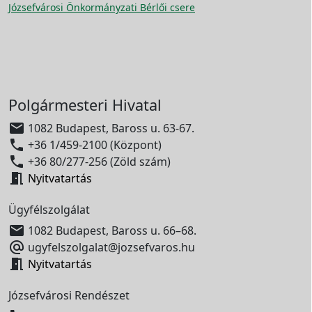
Józsefvárosi Önkormányzati Bérlői csere
Polgármesteri Hivatal

1082 Budapest, Baross u. 63-67.

+36 1/459-2100 (Központ)

+36 80/277-256 (Zöld szám)

Nyitvatartás
Ügyfélszolgálat

1082 Budapest, Baross u. 66–68.

ugyfelszolgalat@jozsefvaros.hu

Nyitvatartás
Józsefvárosi Rendészet