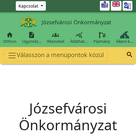
Ugrás a fő tartalomra

Kapcsolat
Józsefvárosi Önkormányzat




Otthon
Ügyintéz…
Részvétel
Átláthat…
Pázmány
Állami k…
Válasszon a menüpontok közül

Józsefvárosi
Önkormányzat