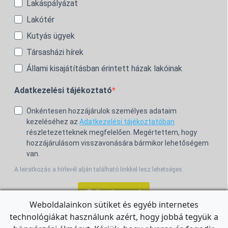
Lakáspályázat
Lakótér
Kutyás ügyek
Társasházi hírek
Állami kisajátításban érintett házak lakóinak
Adatkezelési tájékoztató
Önkéntesen hozzájárulok személyes adataim
kezeléséhez az
Adatkezelési tájékoztatóban
részletezetteknek megfelelően. Megértettem, hogy
hozzájárulásom visszavonására bármikor lehetőségem
van.
A leiratkozás a hírlevél alján található linkkel lesz lehetséges.
Feliratkozom!
Weboldalainkon sütiket és egyéb internetes
technológiákat használunk azért, hogy jobbá tegyük a
For the English Newsletter, click
HERE.