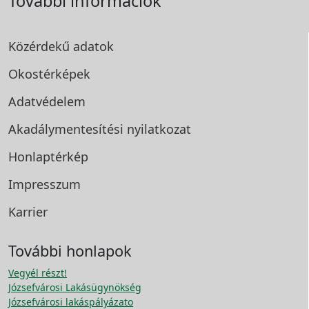
További információk
Közérdekű adatok
Okostérképek
Adatvédelem
Akadálymentesítési
nyilatkozat
Honlaptérkép
Impresszum
Karrier
További honlapok
Vegyél részt!
Józsefvárosi Lakásügynökség
Józsefvárosi lakáspályázato