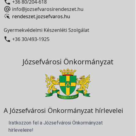

+36 80/204-618

info@jozsefvarosirendeszet.hu
rendeszet.jozsefvaros.hu
Gyermekvédelmi Készenléti Szolgálat

+36 30/493-1925
Józsefvárosi Önkormányzat
A Józsefvárosi Önkormányzat hírlevelei
Iratkozzon fel a Józsefvárosi Önkormányzat
hírleveleire!