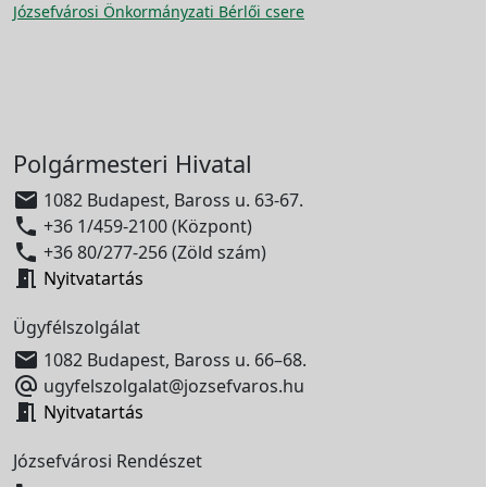
Józsefvárosi Önkormányzati Bérlői csere
Polgármesteri Hivatal

1082 Budapest, Baross u. 63-67.

+36 1/459-2100 (Központ)

+36 80/277-256 (Zöld szám)

Nyitvatartás
Ügyfélszolgálat

1082 Budapest, Baross u. 66–68.

ugyfelszolgalat@jozsefvaros.hu

Nyitvatartás
Józsefvárosi Rendészet