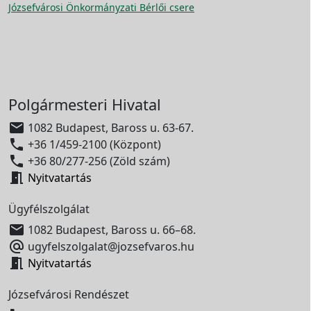
Józsefvárosi Önkormányzati Bérlői csere
Polgármesteri Hivatal

1082 Budapest, Baross u. 63-67.

+36 1/459-2100 (Központ)

+36 80/277-256 (Zöld szám)

Nyitvatartás
Ügyfélszolgálat

1082 Budapest, Baross u. 66–68.

ugyfelszolgalat@jozsefvaros.hu

Nyitvatartás
Józsefvárosi Rendészet