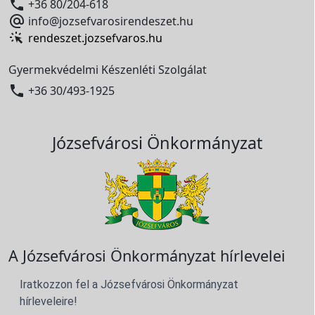

+36 80/204-618

info@jozsefvarosirendeszet.hu
rendeszet.jozsefvaros.hu
Gyermekvédelmi Készenléti Szolgálat

+36 30/493-1925
Józsefvárosi Önkormányzat
A Józsefvárosi Önkormányzat hírlevelei
Iratkozzon fel a Józsefvárosi Önkormányzat
hírleveleire!