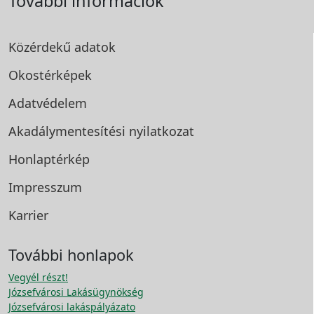
További információk
Közérdekű adatok
Okostérképek
Adatvédelem
Akadálymentesítési
nyilatkozat
Honlaptérkép
Impresszum
Karrier
További honlapok
Vegyél részt!
Józsefvárosi Lakásügynökség
Józsefvárosi lakáspályázato