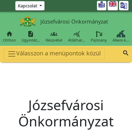
Ugrás a fő tartalomra

Kapcsolat
Józsefvárosi Önkormányzat




Otthon
Ügyintéz…
Részvétel
Átláthat…
Pázmány
Állami k…
Válasszon a menüpontok közül

Józsefvárosi
Önkormányzat