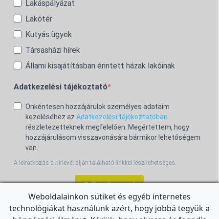
Lakáspályázat
Lakótér
Kutyás ügyek
Társasházi hírek
Állami kisajátításban érintett házak lakóinak
Adatkezelési tájékoztató
Önkéntesen hozzájárulok személyes adataim
kezeléséhez az
Adatkezelési tájékoztatóban
részletezetteknek megfelelően. Megértettem, hogy
hozzájárulásom visszavonására bármikor lehetőségem
van.
A leiratkozás a hírlevél alján található linkkel lesz lehetséges.
Feliratkozom!
Weboldalainkon sütiket és egyéb internetes
technológiákat használunk azért, hogy jobbá tegyük a
For the English Newsletter, click
HERE.