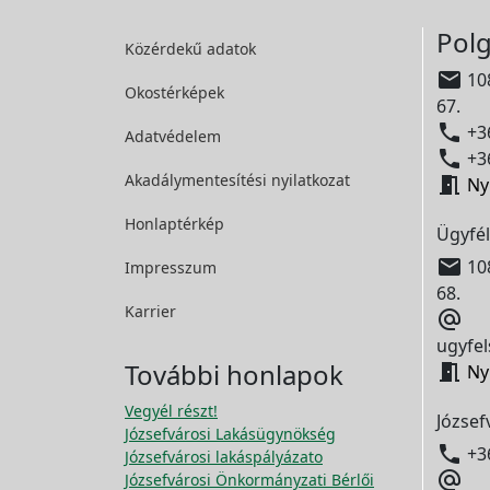
Polg
Közérdekű adatok

108
Okostérképek
67.

+36
Adatvédelem

+36
Akadálymentesítési
nyilatkozat

Ny
Honlaptérkép
Ügyfél

108
Impresszum
68.
Karrier

ugyfel
További honlapok

Ny
Vegyél részt!
József
Józsefvárosi Lakásügynökség

+3
Józsefvárosi lakáspályázato

Józsefvárosi Önkormányzati Bérlői