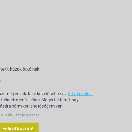
ntett házak lakóinak
 személyes adataim kezeléséhez az
Adatkezelési
tteknek megfelelően. Megértettem, hogy
ására bármikor lehetőségem van.
tó linkkel lesz lehetséges.
Feliratkozom!