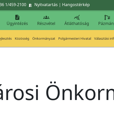
36 1/459-2100
Nyitvatartás
|
Hangostérkép




Ügyintézés
Részvétel
Átláthatóság
Pázmán
jlesztés
Közösség
Önkormányzat
Polgármesteri Hivatal
Választási in
árosi Önko