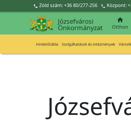
Ugrás a fő tartalomra
Zöld szám: +36 80/277-256
Központ: +



Józsefvárosi
Önkormányzat
Otthon
Hirdetőtábla
Szolgáltatások és intézmények
Városfe
Józsefv