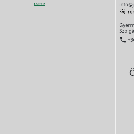
csere
info@j
re
Gyerm
Szolgá

+3
Ö