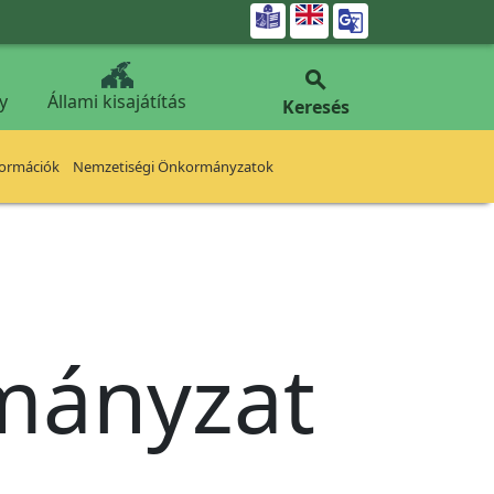


y
Állami kisajátítás
Keresés
formációk
Nemzetiségi Önkormányzatok
rmányzat