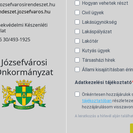
Hogyan vehetek részt
ozsefvarosirendeszet.hu
ndeszet.jozsefvaros.hu
Civil ügyek
Lakásügynökség
ekvédelmi Készenléti
lat
Lakáspályázat
6 30/493-1925
Lakótér
Kutyás ügyek
Józsefvárosi
Társasházi hírek
nkormányzat
Állami kisajátításban éri
Adatkezelési tájékoztató
Önkéntesen hozzájárulok
tájékoztatóban
részleteze
hozzájárulásom visszavon
A leiratkozás a hírlevél alján találha