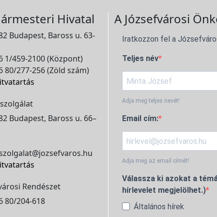
ármesteri Hivatal
A Józsefvárosi Önk
2 Budapest, Baross u. 63-
Iratkozzon fel a Józsefváro
 1/459-2100 (Központ)
Teljes név
 80/277-256 (Zöld szám)
itvatartás
Adja meg teljes nevét!
szolgálat
2 Budapest, Baross u. 66–
Email cím:
szolgalat@jozsefvaros.hu
Adja meg az email címét!
itvatartás
Válassza ki azokat a témá
városi Rendészet
hírlevelet megjelölhet.)
6 80/204-618
Általános hírek