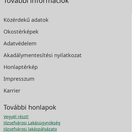
További információk
Közérdekű adatok
Okostérképek
Adatvédelem
Akadálymentesítési
nyilatkozat
Honlaptérkép
Impresszum
Karrier
További honlapok
Vegyél részt!
Józsefvárosi Lakásügynökség
Józsefvárosi lakáspályázato