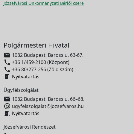
Józsefvárosi Önkormányzati Bérlői csere
Polgármesteri Hivatal

1082 Budapest, Baross u. 63-67.

+36 1/459-2100 (Központ)

+36 80/277-256 (Zöld szám)

Nyitvatartás
Ügyfélszolgálat

1082 Budapest, Baross u. 66–68.

ugyfelszolgalat@jozsefvaros.hu

Nyitvatartás
Józsefvárosi Rendészet