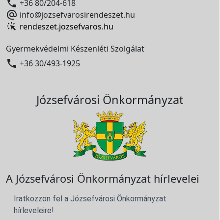

+36 80/204-618

info@jozsefvarosirendeszet.hu
rendeszet.jozsefvaros.hu
Gyermekvédelmi Készenléti Szolgálat

+36 30/493-1925
Józsefvárosi Önkormányzat
A Józsefvárosi Önkormányzat hírlevelei
Iratkozzon fel a Józsefvárosi Önkormányzat
hírleveleire!