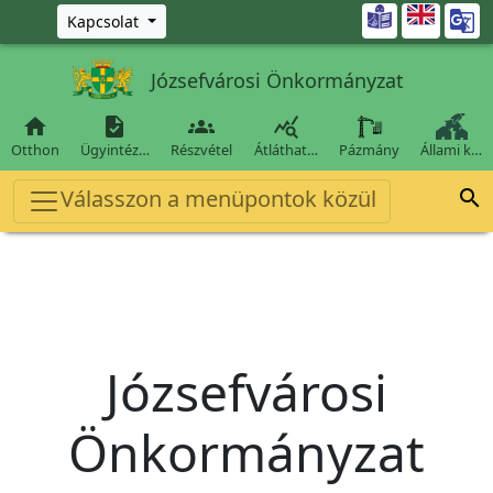
Ugrás a fő tartalomra

Kapcsolat
Józsefvárosi Önkormányzat




Otthon
Ügyintéz…
Részvétel
Átláthat…
Pázmány
Állami k…
Válasszon a menüpontok közül

Józsefvárosi
Önkormányzat