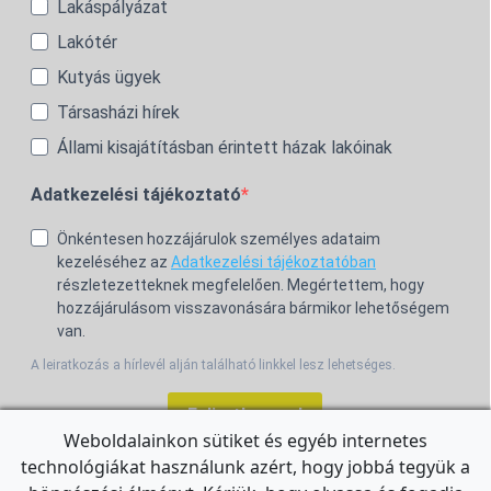
Lakáspályázat
Lakótér
Kutyás ügyek
Társasházi hírek
Állami kisajátításban érintett házak lakóinak
Adatkezelési tájékoztató
Önkéntesen hozzájárulok személyes adataim
kezeléséhez az
Adatkezelési tájékoztatóban
részletezetteknek megfelelően. Megértettem, hogy
hozzájárulásom visszavonására bármikor lehetőségem
van.
A leiratkozás a hírlevél alján található linkkel lesz lehetséges.
Feliratkozom!
Weboldalainkon sütiket és egyéb internetes
technológiákat használunk azért, hogy jobbá tegyük a
For the English Newsletter, click
HERE.