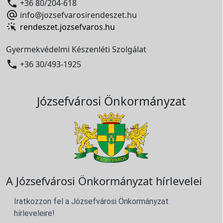

+36 80/204-618

info@jozsefvarosirendeszet.hu
rendeszet.jozsefvaros.hu
Gyermekvédelmi Készenléti Szolgálat

+36 30/493-1925
Józsefvárosi Önkormányzat
A Józsefvárosi Önkormányzat hírlevelei
Iratkozzon fel a Józsefvárosi Önkormányzat
hírleveleire!