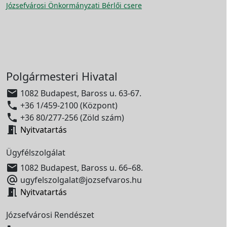
Józsefvárosi Önkormányzati Bérlői csere
Polgármesteri Hivatal

1082 Budapest, Baross u. 63-67.

+36 1/459-2100 (Központ)

+36 80/277-256 (Zöld szám)

Nyitvatartás
Ügyfélszolgálat

1082 Budapest, Baross u. 66–68.

ugyfelszolgalat@jozsefvaros.hu

Nyitvatartás
Józsefvárosi Rendészet