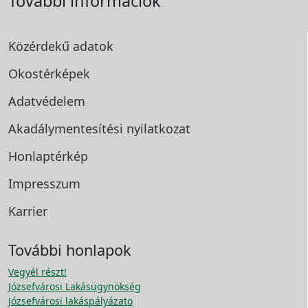
További információk
Közérdekű adatok
Okostérképek
Adatvédelem
Akadálymentesítési
nyilatkozat
Honlaptérkép
Impresszum
Karrier
További honlapok
Vegyél részt!
Józsefvárosi Lakásügynökség
Józsefvárosi lakáspályázato