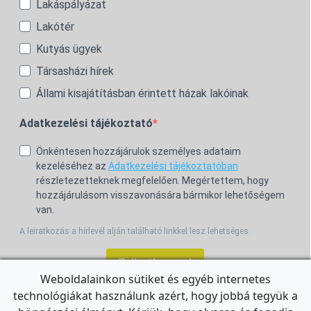
Lakáspályázat
Lakótér
Kutyás ügyek
Társasházi hírek
Állami kisajátításban érintett házak lakóinak
Adatkezelési tájékoztató
Önkéntesen hozzájárulok személyes adataim
kezeléséhez az
Adatkezelési tájékoztatóban
részletezetteknek megfelelően. Megértettem, hogy
hozzájárulásom visszavonására bármikor lehetőségem
van.
A leiratkozás a hírlevél alján található linkkel lesz lehetséges.
Feliratkozom!
Weboldalainkon sütiket és egyéb internetes
technológiákat használunk azért, hogy jobbá tegyük a
For the English Newsletter, click
HERE.