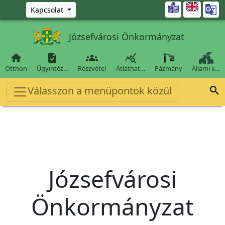
Ugrás a fő tartalomra

Kapcsolat
Józsefvárosi Önkormányzat




Otthon
Ügyintéz…
Részvétel
Átláthat…
Pázmány
Állami k…
Válasszon a menüpontok közül

Józsefvárosi
Önkormányzat