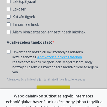
Lakáspályázat
Lakótér
Kutyás ügyek
Társasházi hírek
Állami kisajátításban érintett házak lakóinak
Adatkezelési tájékoztató
Önkéntesen hozzájárulok személyes adataim
kezeléséhez az
Adatkezelési tájékoztatóban
részletezetteknek megfelelően. Megértettem, hogy
hozzájárulásom visszavonására bármikor lehetőségem
van.
A leiratkozás a hírlevél alján található linkkel lesz lehetséges.
Feliratkozom!
Weboldalainkon sütiket és egyéb internetes
technológiákat használunk azért, hogy jobbá tegyük a
For the English Newsletter, click
HERE.