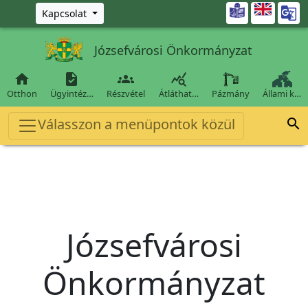
Ugrás a fő tartalomra

Kapcsolat
Józsefvárosi Önkormányzat




Otthon
Ügyintéz…
Részvétel
Átláthat…
Pázmány
Állami k…
Válasszon a menüpontok közül

Józsefvárosi
Önkormányzat