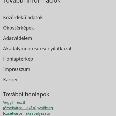
További információk
Közérdekű adatok
Okostérképek
Adatvédelem
Akadálymentesítési
nyilatkozat
Honlaptérkép
Impresszum
Karrier
További honlapok
Vegyél részt!
Józsefvárosi Lakásügynökség
Józsefvárosi lakáspályázato