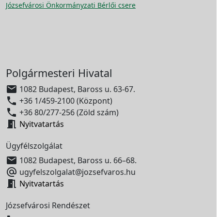
Józsefvárosi Önkormányzati Bérlői csere
Polgármesteri Hivatal

1082 Budapest, Baross u. 63-67.

+36 1/459-2100 (Központ)

+36 80/277-256 (Zöld szám)

Nyitvatartás
Ügyfélszolgálat

1082 Budapest, Baross u. 66–68.

ugyfelszolgalat@jozsefvaros.hu

Nyitvatartás
Józsefvárosi Rendészet