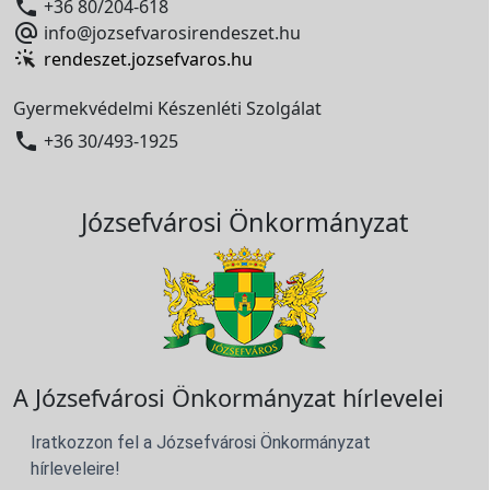

+36 80/204-618

info@jozsefvarosirendeszet.hu
rendeszet.jozsefvaros.hu
Gyermekvédelmi Készenléti Szolgálat

+36 30/493-1925
Józsefvárosi Önkormányzat
A Józsefvárosi Önkormányzat hírlevelei
Iratkozzon fel a Józsefvárosi Önkormányzat
hírleveleire!