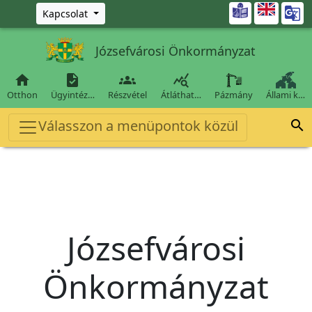
Ugrás a fő tartalomra

Kapcsolat
Józsefvárosi Önkormányzat




Otthon
Ügyintéz…
Részvétel
Átláthat…
Pázmány
Állami k…
Válasszon a menüpontok közül

Józsefvárosi
Önkormányzat