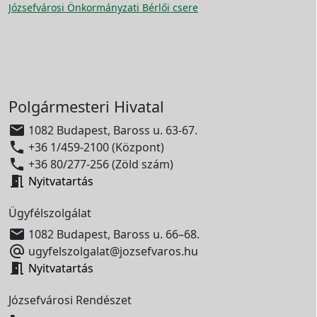
Józsefvárosi Önkormányzati Bérlői csere
Polgármesteri Hivatal

1082 Budapest, Baross u. 63-67.

+36 1/459-2100 (Központ)

+36 80/277-256 (Zöld szám)

Nyitvatartás
Ügyfélszolgálat

1082 Budapest, Baross u. 66–68.

ugyfelszolgalat@jozsefvaros.hu

Nyitvatartás
Józsefvárosi Rendészet