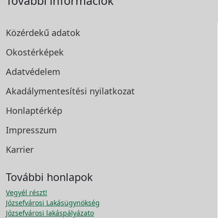
További információk
Közérdekű adatok
Okostérképek
Adatvédelem
Akadálymentesítési
nyilatkozat
Honlaptérkép
Impresszum
Karrier
További honlapok
Vegyél részt!
Józsefvárosi Lakásügynökség
Józsefvárosi lakáspályázato