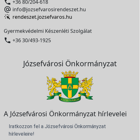

+36 80/204-618

info@jozsefvarosirendeszet.hu
rendeszet.jozsefvaros.hu
Gyermekvédelmi Készenléti Szolgálat

+36 30/493-1925
Józsefvárosi Önkormányzat
A Józsefvárosi Önkormányzat hírlevelei
Iratkozzon fel a Józsefvárosi Önkormányzat
hírleveleire!