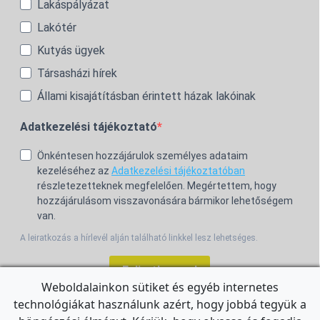
Lakáspályázat
Lakótér
Kutyás ügyek
Társasházi hírek
Állami kisajátításban érintett házak lakóinak
Adatkezelési tájékoztató
Önkéntesen hozzájárulok személyes adataim
kezeléséhez az
Adatkezelési tájékoztatóban
részletezetteknek megfelelően. Megértettem, hogy
hozzájárulásom visszavonására bármikor lehetőségem
van.
A leiratkozás a hírlevél alján található linkkel lesz lehetséges.
Feliratkozom!
Weboldalainkon sütiket és egyéb internetes
technológiákat használunk azért, hogy jobbá tegyük a
For the English Newsletter, click
HERE.